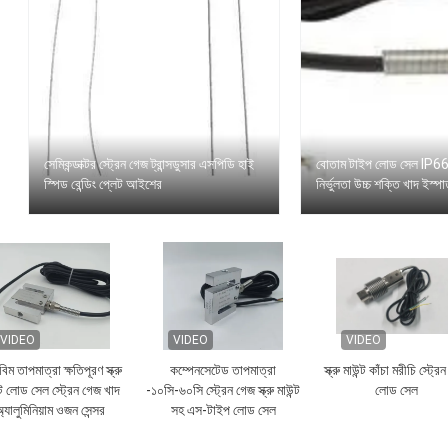
সেমিকন্ডাক্টর স্ট্রেন গেজ ট্রান্সডুসার এসপিডি হাই
বোতাম টাইপ লোড সেল IP66 ও
স্পিড বেন্ডিং প্লেট আইশের
নির্ভুলতা উচ্চ শক্তি খাদ ইস্প
VIDEO
VIDEO
VIDEO
িম তাপমাত্রা ক্ষতিপূরণ স্ক্রু
কম্পেনসেটেড তাপমাত্রা
স্ক্রু মাউন্ট কাঁচা মরীচি স্ট্র
্ট লোড সেল স্ট্রেন গেজ খাদ
-১০সি-৬০সি স্ট্রেন গেজ স্ক্রু মাউন্ট
লোড সেল
্যালুমিনিয়াম ওজন সেন্সর
সহ এস-টাইপ লোড সেল