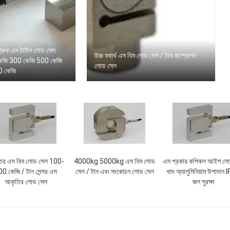
্রুফ এস টাইপ লোড সেল
উচ্চ যথার্থ এস বিম লোড সেল / টান কম্প্রেশন
েজি 300 কেজি 500 কেজি
লোড সেল
 কেজি
দ্রতর এস বিম লোড সেল 100-
4000kg 5000kg এস বিম লোড
এস প্রকার কপিকল আইশ লো
0 কেজি / টান সেন্সর এস
সেল / টান এবং সংকোচন লোড সেল
খাদ অ্যালুমিনিয়াম উপাদান
আকৃতির লোড সেল
জল সুরক্ষা