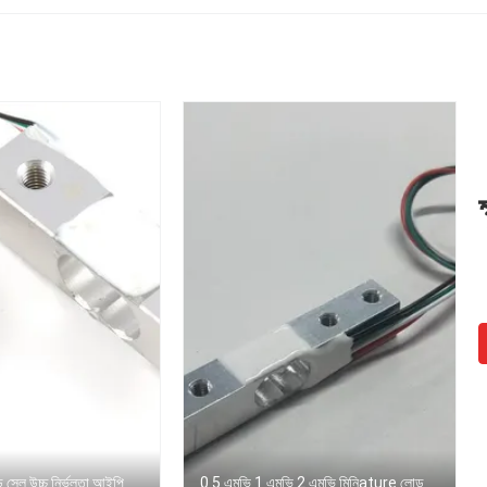
ড সেল উচ্চ নির্ভুলতা আইপি
0.5 এমভি 1 এমভি 2 এমভি মিনিature লোড