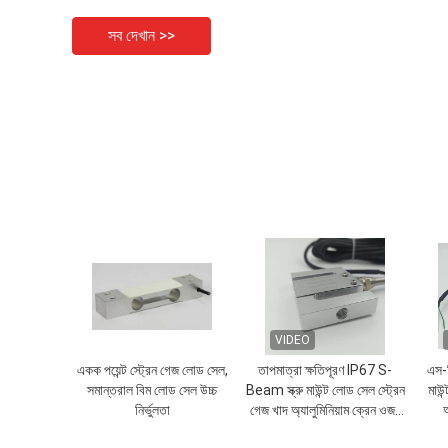
সব দেখান >>
VIDEO
একক পয়েন্ট স্ট্রেন গেজ লোড সেল,
তাপমাত্রা ক্ষতিপূরণ IP67 S-
এস-ব
সমান্তরাল বিম লোড সেল উচ্চ
Beam স্ক্রু মাউন্ট লোড সেল স্ট্রেন
মাউন
নির্ভুলতা
গেজ খাদ অ্যালুমিনিয়াম ক্রেন ওজন
অ
সেন্সর