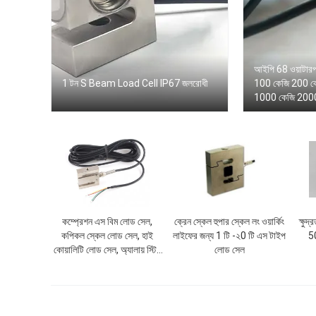
আইপি 68 ওয়াটারপ
1 টন S Beam Load Cell IP67 জলরোধী
100 কেজি 200 ক
1000 কেজি 2000
কম্প্রেশন এস বিম লোড সেল,
ক্রেন স্কেল হুপার স্কেল লং ওয়ার্কিং
ক্ষু
কপিকল স্কেল লোড সেল, হাই
লাইফের জন্য 1 টি -২0 টি এস টাইপ
50
কোয়ালিটি লোড সেল, অ্যালায় স্টিল
লোড সেল
লোড সেল