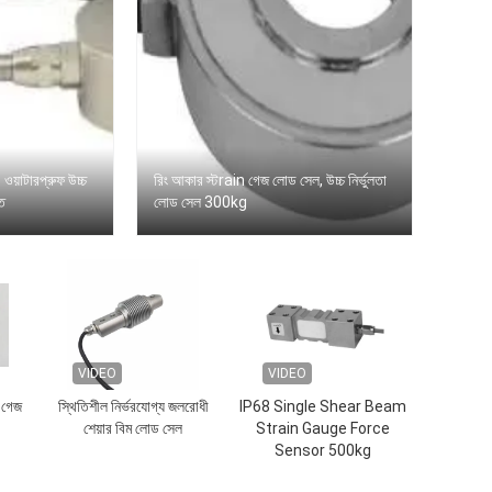
য়াটারপ্রুফ উচ্চ
রিং আকার স্টrain গেজ লোড সেল, উচ্চ নির্ভুলতা
াত
লোড সেল 300kg
VIDEO
VIDEO
েন গেজ
স্থিতিশীল নির্ভরযোগ্য জলরোধী
IP68 Single Shear Beam
শেয়ার বিম লোড সেল
Strain Gauge Force
Sensor 500kg