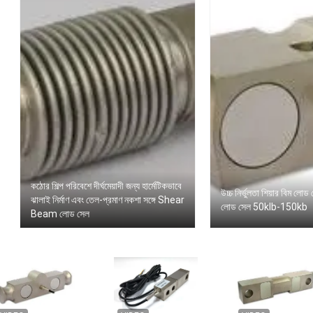
কঠোর শিল্প পরিবেশে দীর্ঘমেয়াদী জন্য হার্মেটিকভাবে
উচ্চ নির্ভুলতা শিয়ার বিম লোড
ঝালাই নির্মাণ এবং তেল-প্রমাণ নকশা সঙ্গে Shear
লোড সেল 50klb-150kb
Beam লোড সেল