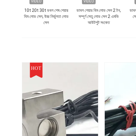
VIDEO
VIDEO
10t 20t 30t ডবল শেষ শেয়ার
ডাবল শেয়ার বিম লোড সেল 2 টন,
ডাবল
বিম লোড সেল, উচ্চ নির্ভুলতা লোড
সম্পূর্ণ সেতু লোড সেল 2 এমভি
সে
সেল
আউটপুট সংকেত
HOT