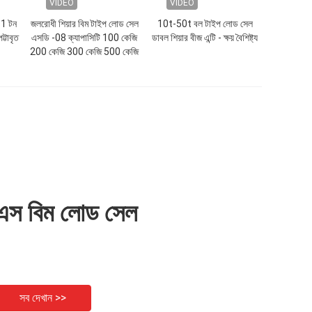
VIDEO
VIDEO
1 টন
জলরোধী শিয়ার বিম টাইপ লোড সেল
10t-50t বল টাইপ লোড সেল
ট্টাবৃত
এসডি -08 ক্যাপাসিটি 100 কেজি
ডাবল শিয়ার বীজ এন্টি - ক্ষয় বৈশিষ্ট্য
200 কেজি 300 কেজি 500 কেজি
এস বিম লোড সেল
সব দেখান >>