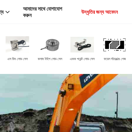
আমাদের সাথে যোগাযোগ
্য
উদ্ধৃতির জন্য আবেদন
করুন
ুকেসার
বৈদ্যুতিন যথার্থ ব্যালান্স
শিল্পকলা মেঝে প্যালেট
লোড সেল এক্সেসরিজ
নমন প্লেট আ
টার
আইশের