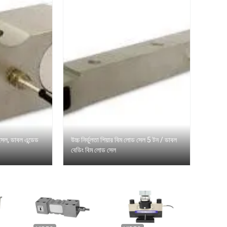
 সেল, ডাবল এন্ডেড
উচ্চ নির্ভুলতা শিয়ার বিম লোড সেল 5 টন / ডাবল
বেডিং বিম লোড সেল