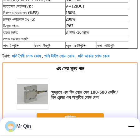
উত্তেজনা ভোল্টেজ(V): :
9～12(DC)
নিরাপত্তা ওভারলোড (%FS)
150%
চূড়ান্ত ওভারলোড (%FS)
200%
ডিফেন্স গ্রেড
IP67
তারের দৈর্ঘ্য:
3 মিটার -10 মিটার
তারের সংযোগ পদ্ধতি
লাল=ইনপুট+
কালো=ইনপুট-
সবুজ=আউটপুট+
সাদা=আউটপুট-
গুলি শৈলী লোড কোষ
গুলি টাইপ লোড কোষ
গুলি আকার লোড কোষ
ট্যাগ:
,
,
এর সেরা মূল্য পান
ক্ষুদ্রতর এস বিম লোড সেল 100-500 কেজি /
টান সেন্সর এস আকৃতির লোড সেল
চালিয়ে
Mr Qin
এস বিম লোড সেল
অধিক