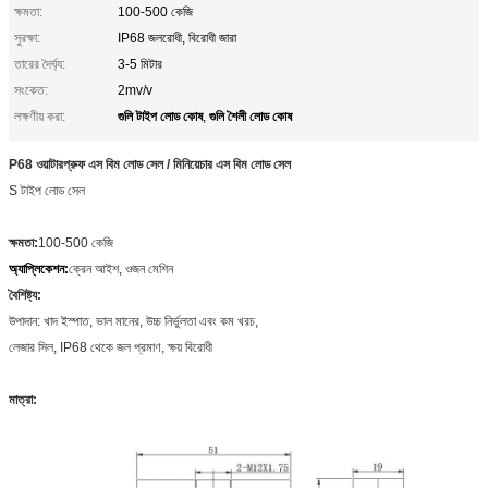
ক্ষমতা:
100-500 কেজি
সুরক্ষা:
IP68 জলরোধী, বিরোধী জারা
তারের দৈর্ঘ্য:
3-5 মিটার
সংকেত:
2mv/v
গুলি টাইপ লোড কোষ
গুলি শৈলী লোড কোষ
লক্ষণীয় করা:
,
P68 ওয়াটারপ্রুফ এস বিম লোড সেল / মিনিয়েচার এস বিম লোড সেল
S টাইপ লোড সেল
ক্ষমতা:
100-500 কেজি
অ্যাপ্লিকেশন:
ক্রেন আইশ, ওজন মেশিন
বৈশিষ্ট্য:
উপাদান: খাদ ইস্পাত, ভাল মানের, উচ্চ নির্ভুলতা এবং কম খরচ,
লেজার সিল, IP68 থেকে জল প্রমাণ, ক্ষয় বিরোধী
মাত্রা: