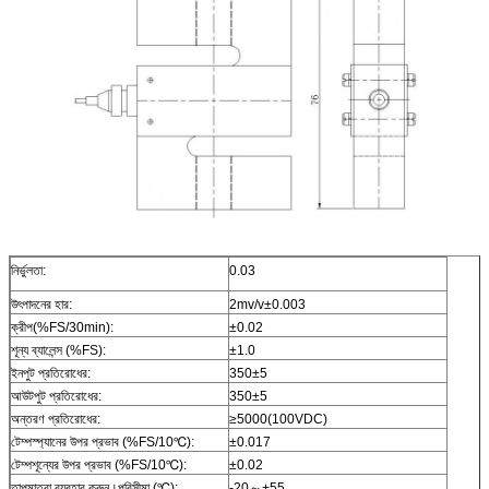
নির্ভুলতা:
0.03
উৎপাদনের হার:
2mv/v±0.003
ক্রীপ(%FS/30min):
±0.02
শূন্য ব্যালেন্স (%FS):
±1.0
ইনপুট প্রতিরোধের:
350±5
আউটপুট প্রতিরোধের:
350±5
অন্তরণ প্রতিরোধের:
≥5000(100VDC)
টেম্পস্প্যানের উপর প্রভাব (%FS/10℃):
±0.017
টেম্পশূন্যের উপর প্রভাব (%FS/10℃):
±0.02
তাপমাত্রা ব্যবহার করুন।পরিসীমা (℃):
-20～+55