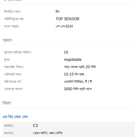
উৎপত্তি স্থল:
চীন
পরিচিতিমুলক নাম:
TOP SENSOR
মডেল নম্বার:
এস এস-01H
প্রদান
ন্যূনতম চাহিদার পরিমাণ:
10
মূল্য:
negotiable
প্যাকেজিং বিবরণ:
শক্ত কাগজ প্রতি 20 পিসি
ডেলিভারি সময়:
10-15 দিন কাজ
পরিশোধের শর্ত:
ওয়েস্টার্ন ইউনিয়ন, টি / টি
যোগানের ক্ষমতা:
3000 পিসি প্রতি মাসে
বিবরণ
এস বিম লোড সেল
যথার্থতা:
C3
আবেদন:
ক্রেন আইশ, ওজন মেশিন