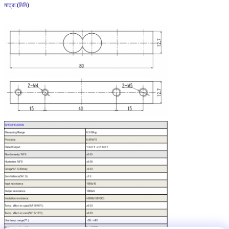
মাত্রা:(মিমি)