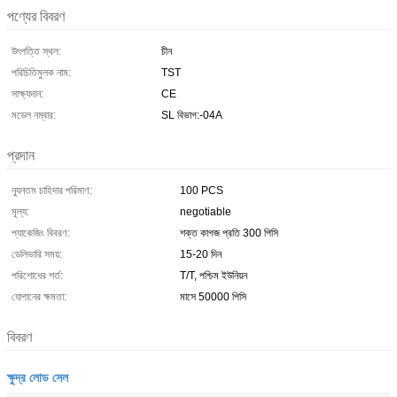
পণ্যের বিবরণ
উৎপত্তি স্থল:
চীন
পরিচিতিমুলক নাম:
TST
সাক্ষ্যদান:
CE
মডেল নম্বার:
SL বিভাগ:-04A
প্রদান
ন্যূনতম চাহিদার পরিমাণ:
100 PCS
মূল্য:
negotiable
প্যাকেজিং বিবরণ:
শক্ত কাগজ প্রতি 300 পিসি
ডেলিভারি সময়:
15-20 দিন
পরিশোধের শর্ত:
T/T, পশ্চিম ইউনিয়ন
যোগানের ক্ষমতা:
মাসে 50000 পিসি
বিবরণ
ক্ষুদ্র লোড সেল