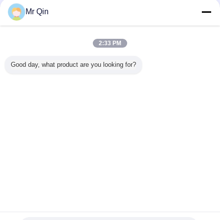
Mr Qin
2:33 PM
মিনি লোড কোষ
ছোট লোড কোষ
মাইক্রো লোড কোষ
ট্যাগ:
,
,
Good day, what product are you looking for?
এর সেরা মূল্য পান
রান্নাঘরের স্কেল সমান্তরাল বিম মিনিয়েচার লোড
সেল 1 কেজি 10 কেজি 20 কেজি 30 কেজি 40
কেজি 50 কেজি
চালিয়ে
ক্ষুদ্র লোড সেল
অধিক