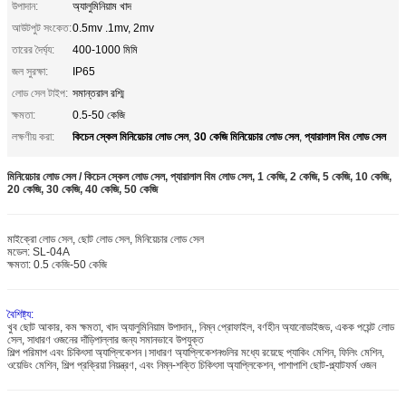
উপাদান:
অ্যালুমিনিয়াম খাদ
আউটপুট সংকেত:
0.5mv .1mv, 2mv
তারের দৈর্ঘ্য:
400-1000 মিমি
জল সুরক্ষা:
IP65
লোড সেল টাইপ:
সমান্তরাল রশ্মি
ক্ষমতা:
0.5-50 কেজি
কিচেন স্কেল মিনিয়েচার লোড সেল
30 কেজি মিনিয়েচার লোড সেল
প্যারালাল বিম লোড সেল
লক্ষণীয় করা:
,
,
মিনিয়েচার লোড সেল / কিচেন স্কেল লোড সেল, প্যারালাল বিম লোড সেল, 1 কেজি, 2 কেজি, 5 কেজি, 10 কেজি,
20 কেজি, 30 কেজি, 40 কেজি, 50 কেজি
মাইক্রো লোড সেল, ছোট লোড সেল, মিনিয়েচার লোড সেল
মডেল: SL-04A
ক্ষমতা: 0.5 কেজি-50 কেজি
বৈশিষ্ট্য:
খুব ছোট আকার, কম ক্ষমতা, খাদ অ্যালুমিনিয়াম উপাদান,, নিম্ন প্রোফাইল, বর্ণহীন অ্যানোডাইজড, একক পয়েন্ট লোড
সেল, সাধারণ ওজনের দাঁড়িপাল্লার জন্য সমানভাবে উপযুক্ত
শিল্প পরিমাপ এবং চিকিৎসা অ্যাপ্লিকেশন।সাধারণ অ্যাপ্লিকেশনগুলির মধ্যে রয়েছে প্যাকিং মেশিন, ফিলিং মেশিন,
ওয়েভিং মেশিন, শিল্প প্রক্রিয়া নিয়ন্ত্রণ, এবং নিম্ন-শক্তি চিকিৎসা অ্যাপ্লিকেশন, পাশাপাশি ছোট-প্ল্যাটফর্ম ওজন