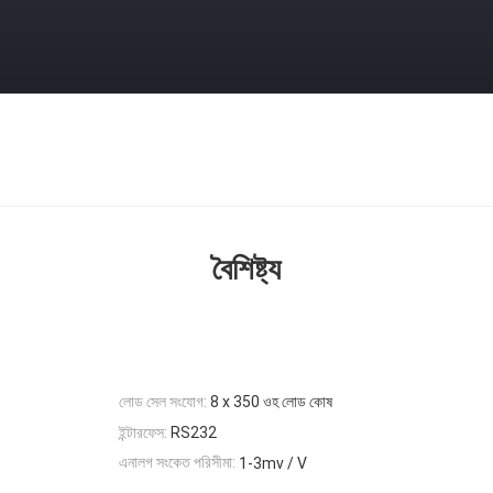
বৈশিষ্ট্য
লোড সেল সংযোগ:
8 x 350 ওহ লোড কোষ
ইন্টারফেস:
RS232
এনালগ সংকেত পরিসীমা:
1-3mv / V