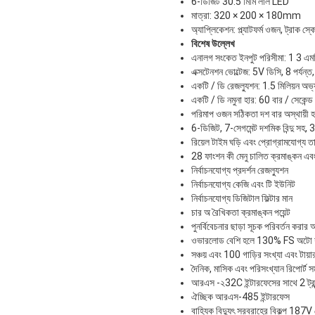
6-ডিজিট 30.5 মিমি লাল LED
মাত্রা: 320 × 200 × 180mm
অ্যাপ্লিকেশন: প্ল্যাটফর্ম ওজন, ট্রাক স্
বিশেষ উল্লেখ
এনালগ সংকেত ইনপুট পরিসীমা: 1 3 এম
এক্সটেনশন ভোল্টেজ: 5V ডিসি, 8 পর
একটি / ডি রেজল্যুশন: 1.5 মিলিয়ন অভ্
একটি / ডি নমুনা হার: 60 বার / সেকেন্ড
পরিমাপ ওজন সঠিকতা দশ বার অস্থায়ী হ
6-ডিজিট, 7-সেগমেন্ট দশমিক বিন্দু সহ,
রিয়েল টাইম ঘড়ি এবং প্রোগ্রামযোগ্য 
28 ফাংশন কী মেনু চালিত ক্রমাঙ্কন এ
নির্বাচনযোগ্য প্রদর্শন রেজল্যুশন
নির্বাচনযোগ্য কেজি এবং টি ইউনিট
নির্বাচনযোগ্য ডিজিটাল ফিল্টার মান
চার অ রৈখিকতা ক্রমাঙ্কন পয়েন্ট
পুনর্বিবেচনার ছাড়া সূচক পরিবর্তন করার 
ওভারলোড বেশি হলে 130% FS অটো শূন্
সঞ্চয় এবং 100 গাড়ির সংখ্যা এবং টায়ার
দৈনিক, মাসিক এবং পরিসংখ্যান রিপোর্ট সময
আরএস -২32C ইন্টারফেসের সাথে 2 ট্র
ঐচ্ছিক আরএস-485 ইন্টারফেস
বাহ্যিক বিদ্যুৎ সরবরাহের বিকল্প 1