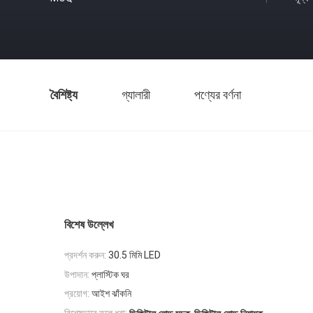
বৈশিষ্ট্য
গ্যালারী
পণ্যের বর্ণনা
বিশেষ উল্লেখ
প্রদর্শন করুন:
30.5 মিমি LED
উপাদান:
প্লাস্টিক ঘর
প্রয়োগ:
আইশ ঝাঁকনি
,