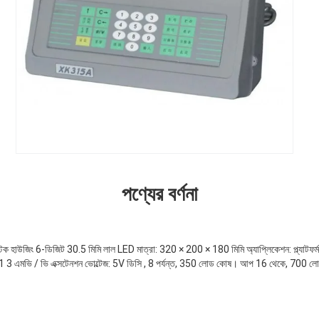
পণ্যের বর্ণনা
টিক হাউজিং 6-ডিজিট 30.5 মিমি লাল LED মাত্রা: 320 × 200 × 180 মিমি অ্যাপ্লিকেশন: প্ল্যাটফর্ম, 
 1 3 এমভি / ভি এক্সটেনশন ভোল্টেজ: 5V ডিসি , 8 পর্যন্ত, 350 লোড কোষ। আপ 16 থেকে, 700 লো