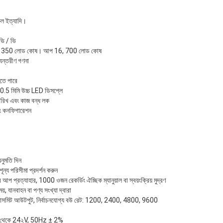
কেল ইত্যাদি।
ভি / ভি
্যন্ত, 350 লোড কোষ। আপ 16, 700 লোড কোষ
যন্তরীণ গণনা
তে পারে
 30.5 মিমি উচ্চ LED ডিসপ্লে
তারিখ এবং কাজ বন্ধ লক
বং কনফিগারেশন
অনুমতি দিন
য পরিসীমা প্রদর্শন করুন
 আপ প্রত্যাহার, 1000 ওজন রেকর্ডিং ঐচ্ছিক ম্যানুয়াল বা স্বয়ংক্রিয় মুদ্রণ
়, যানবাহন বা পণ্য সংখ্যা দ্বারা
ান্সমিট আউটপুট, নির্বাচনযোগ্য বউ রেট: 1200, 2400, 4800, 9600
87V থেকে 24২V, 50Hz ± 2%