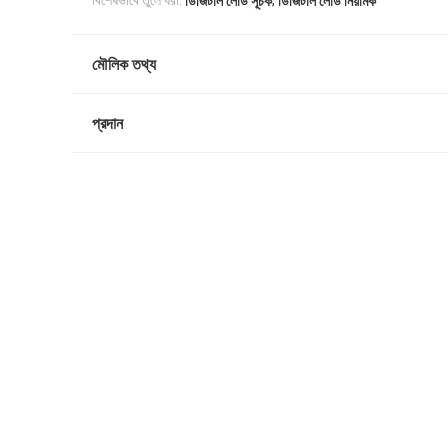
বিশেষভাবে তুলে ধরা:
ডিজিটাল লোড সূচক
ডিজিটাল লোড নিয়ামক
মৌলিক তথ্য
প্রদান