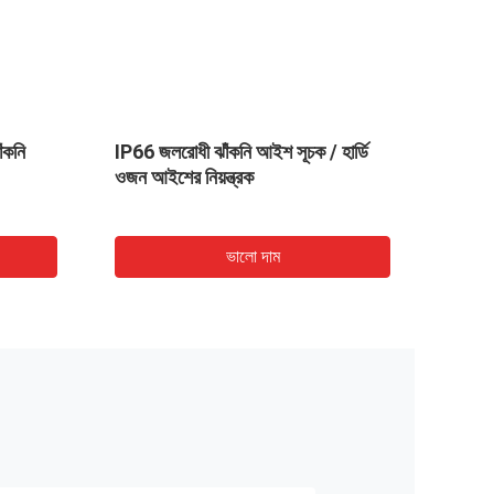
ঁকনি
IP66 জলরোধী ঝাঁকনি আইশ সূচক / হার্ডি
প্ল্যাট
ওজন আইশের নিয়ন্ত্রক
-10 ° 
ভালো দাম