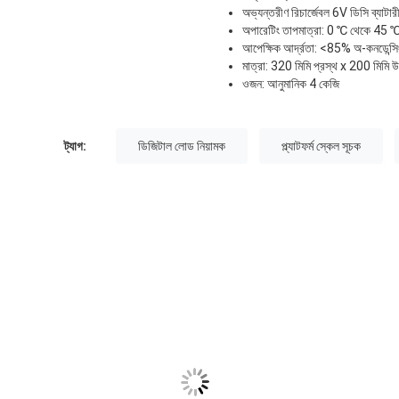
অভ্যন্তরীণ রিচার্জেবল 6V ডিসি ব্যাটারী
অপারেটিং তাপমাত্রা: 0 ℃ থেকে 45 
আপেক্ষিক আর্দ্রতা: <85% অ-কনডেন্সি
মাত্রা: 320 মিমি প্রস্থ x 200 মিমি 
ওজন: আনুমানিক 4 কেজি
ট্যাগ:
ডিজিটাল লোড নিয়ামক
প্ল্যাটফর্ম স্কেল সূচক