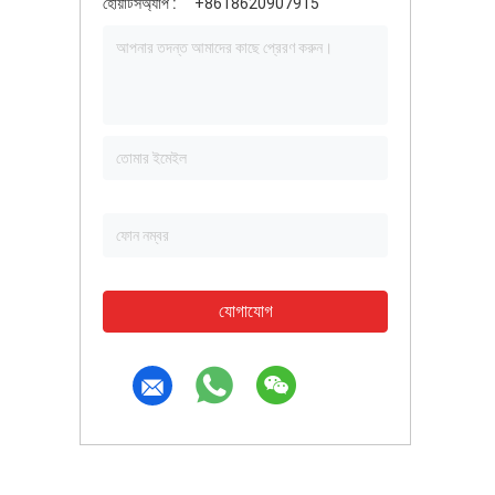
হোয়াটসঅ্যাপ :
+8618620907915
যোগাযোগ