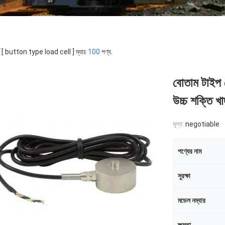
র্ড [ button type load cell ] ম্যাচ
100
পণ্য.
বোতাম টাইপ ল
উচ্চ শক্তি খ
মূল্য:
negotiable
পণ্যের নাম
সুরক্ষা
মডেল নম্বার