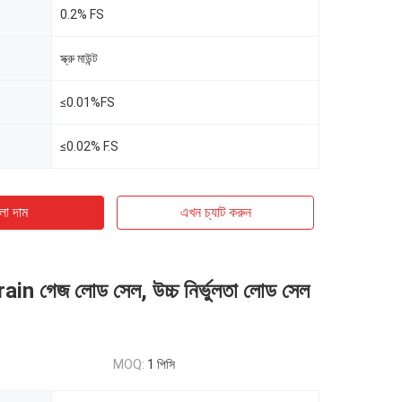
0.2% FS
স্ক্রু মাউন্ট
≤0.01%FS
≤0.02% F.S
ো দাম
এখন চ্যাট করুন
rain গেজ লোড সেল, উচ্চ নির্ভুলতা লোড সেল
MOQ:
1 পিসি