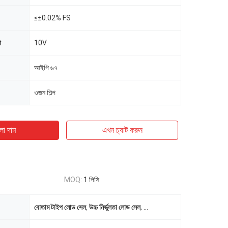
≤±0.02% FS
া
10V
আইপি ৬৭
ওজন শিল্প
ো দাম
এখন চ্যাট করুন
MOQ:
1 পিসি
বোতাম টাইপ লোড সেল
,
উচ্চ নির্ভুলতা লোড সেল
,
IP66 বোতাম লোড সেল