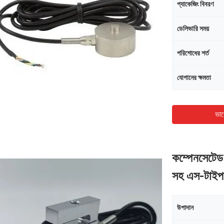
প্যাকেজিং বিবরণ
ডেলিভারি সময়
পরিশোধের শর্ত
যোগানের ক্ষমতা
ভাল
কম্পেনসেটেড ত
সহ এস-টাইপ
উপাদান