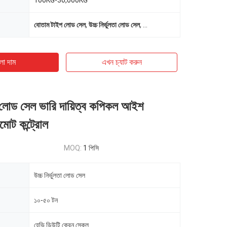
100KG-30,000KG
বোতাম টাইপ লোড সেল
,
উচ্চ নির্ভুলতা লোড সেল
,
IP66 বোতাম টাইপ লোড সেল
ো দাম
এখন চ্যাট করুন
তা লোড সেল ভারি দায়িত্ব কপিকল আইশ
মোট কন্ট্রোল
MOQ:
1 পিসি
উচ্চ নির্ভুলতা লোড সেল
১০-৫০ টন
হেভি ডিউটি ​​ক্রেন স্কেল