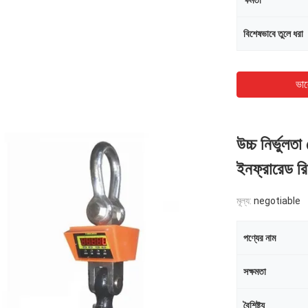
ক্ষমতা
বিশেষভাবে তুলে ধরা
ভাল
উচ্চ নির্ভুল
ইনফ্রারেড রি
মূল্য:
negotiable
পণ্যের নাম
সক্ষমতা
বৈশিষ্ট্য