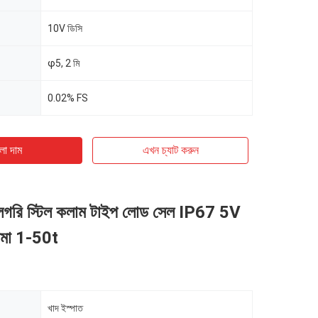
10V ডিসি
φ5, 2 মি
0.02% FS
ো দাম
এখন চ্যাট করুন
্যালগরি স্টিল কলাম টাইপ লোড সেল IP67 5V
ীমা 1-50t
খাদ ইস্পাত