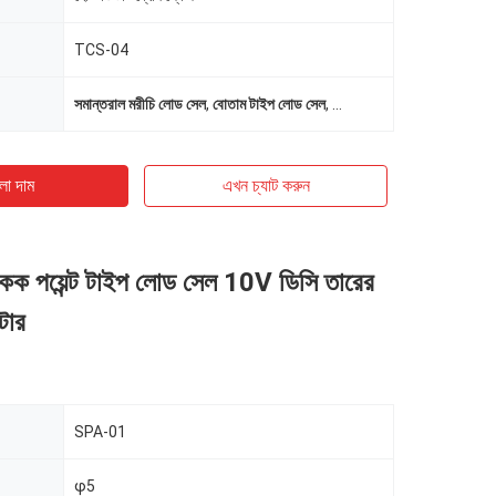
TCS-04
সমান্তরাল মরীচি লোড সেল
,
বোতাম টাইপ লোড সেল
,
ইনফ্রারেড রিমোট কন্ট্রোল লোড 
ো দাম
এখন চ্যাট করুন
 পয়েন্ট টাইপ লোড সেল 10V ডিসি তারের
িটার
SPA-01
φ5