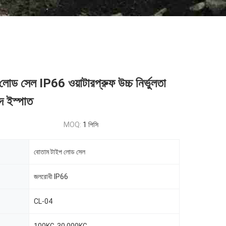
োড সেল IP66 ওয়াটারপ্রুফ উচ্চ নির্ভুলতা
াদ ইস্পাত
MOQ:
1 পিসি
বোতাম টাইপ লোড সেল
জলরোধী IP66
CL-04