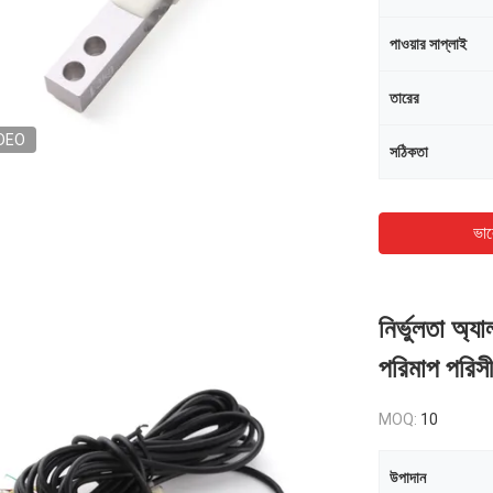
পাওয়ার সাপ্লাই
তারের
DEO
সঠিকতা
ভাল
নির্ভুলতা অ
পরিমাপ পরিস
MOQ:
10
উপাদান