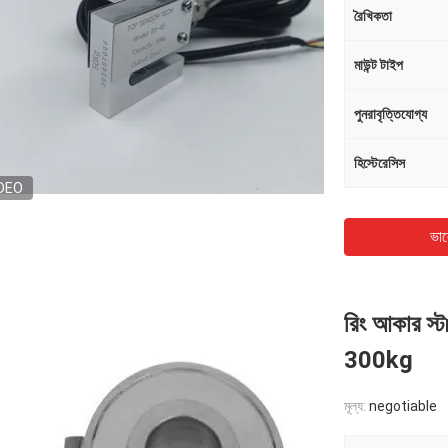
রৈখিকতা
মাউন্ট টাইপ
পুনরাবৃত্তিযোগ্য
হিস্টেরেসিস
DEO
ভাল
রিং আকার স্ট
300kg
মূল্য:
negotiable