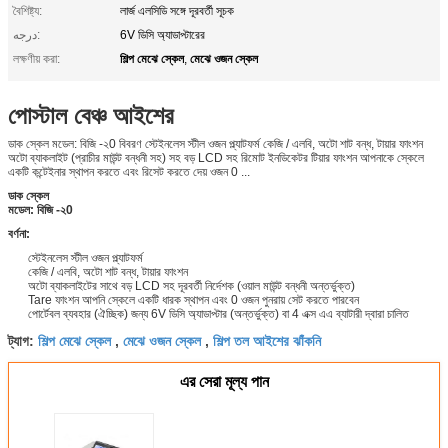
বৈশিষ্ট্য:
লার্জ এলসিডি সঙ্গে দূরবর্তী সূচক
درجه:
6V ডিসি অ্যাডাপ্টারের
শিল্প মেঝে স্কেল
মেঝে ওজন স্কেল
লক্ষণীয় করা:
,
পোস্টাল বেঞ্চ আইশের
ডাক স্কেল মডেল: বিজি -২0 বিবরণ স্টেইনলেস স্টীল ওজন প্ল্যাটফর্ম কেজি / এলবি, অটো শাট বন্ধ, টায়ার ফাংশন
অটো ব্যাকলাইট (প্রাচীর মাউন্ট বন্ধনী সহ) সহ বড় LCD সহ রিমোট ইনডিকেটর টিয়ার ফাংশন আপনাকে স্কেলে
একটি কন্টেইনার স্থাপন করতে এবং রিসেট করতে দেয় ওজন 0 ...
ডাক স্কেল
মডেল: বিজি -২0
বর্ণনা:
স্টেইনলেস স্টীল ওজন প্ল্যাটফর্ম
কেজি / এলবি, অটো শাট বন্ধ, টায়ার ফাংশন
অটো ব্যাকলাইটের সাথে বড় LCD সহ দূরবর্তী নির্দেশক (ওয়াল মাউন্ট বন্ধনী অন্তর্ভুক্ত)
Tare ফাংশন আপনি স্কেলে একটি ধারক স্থাপন এবং 0 ওজন পুনরায় সেট করতে পারবেন
পোর্টেবল ব্যবহার (ঐচ্ছিক) জন্য 6V ডিসি অ্যাডাপ্টার (অন্তর্ভুক্ত) বা 4 এক্স এএ ব্যাটারী দ্বারা চালিত
শিল্প মেঝে স্কেল
মেঝে ওজন স্কেল
শিল্প তল আইশের ঝাঁকনি
ট্যাগ:
,
,
এর সেরা মূল্য পান