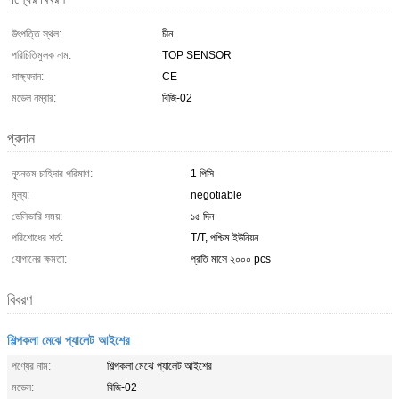
উৎপত্তি স্থল:
চীন
পরিচিতিমুলক নাম:
TOP SENSOR
সাক্ষ্যদান:
CE
মডেল নম্বার:
বিজি-02
প্রদান
ন্যূনতম চাহিদার পরিমাণ:
1 পিসি
মূল্য:
negotiable
ডেলিভারি সময়:
১৫ দিন
পরিশোধের শর্ত:
T/T, পশ্চিম ইউনিয়ন
যোগানের ক্ষমতা:
প্রতি মাসে ২০০০ pcs
বিবরণ
শিল্পকলা মেঝে প্যালেট আইশের
পণ্যের নাম:
শিল্পকলা মেঝে প্যালেট আইশের
মডেল:
বিজি-02