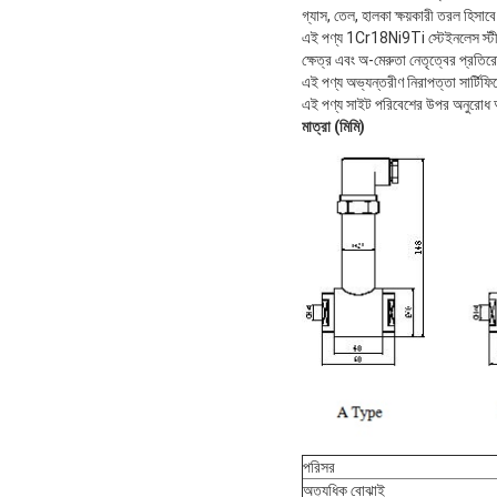
গ্যাস, তেল, হালকা ক্ষয়কারী তরল হিসাবে
এই পণ্য 1Cr18Ni9Ti স্টেইনলেস স্টীল 
ক্ষেত্র এবং অ-মেরুতা নেতৃত্বের প্রতির
এই পণ্য অভ্যন্তরীণ নিরাপত্তা সার্টিফ
এই পণ্য সাইট পরিবেশের উপর অনুরোধ অন
মাত্রা (মিমি)
পরিসর
অত্যধিক বোঝাই