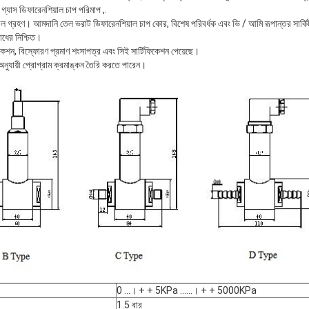
 গ্যাস ডিফারেনশিয়াল চাপ পরিমাপ ,.
গ্রহণ। আমদানি তেল ভরাট ডিফারেনশিয়াল চাপ কোর, বিশেষ পরিবর্ধক এবং ভি / আমি রূপান্তর সার্কিট স
োধের নিশ্চিত।
িকেশন, বিস্ফোরণ প্রমাণ শংসাপত্র এবং সিই সার্টিফিকেশন পেয়েছে।
ুযায়ী প্রোগ্রাম ক্রমাঙ্কন তৈরি করতে পারেন।
0 ...। + + 5KPa ......। + + 5000KPa
1.5 বার