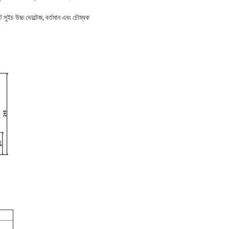
ুইচ উচ্চ ভোল্টেজ, বর্তমান এবং চৌম্বক