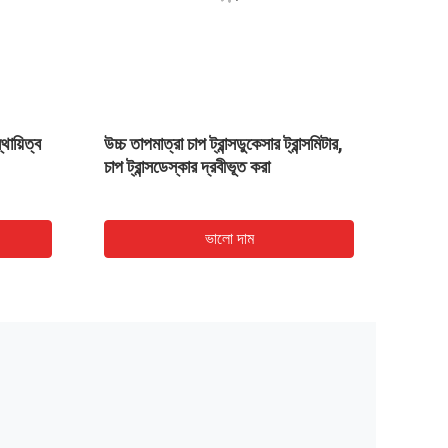
থায়িত্ব
উচ্চ তাপমাত্রা চাপ ট্রান্সডুকেসার ট্রান্সমিটার,
এয়ার চ
চাপ ট্রান্সডেস্কার দ্রবীভূত করা
+ 80 °
ভালো দাম