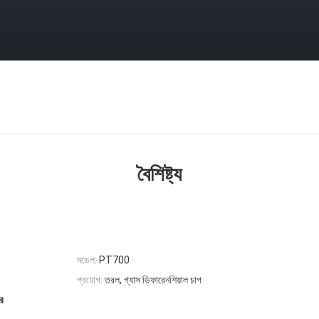
বৈশিষ্ট্য
মডেল:
PT700
প্রয়োগ:
তরল, গ্যাস ডিফারেনশিয়াল চাপ
ার