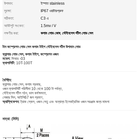
উপাদান:
ইস্পাত stainless
সুরক্ষা:
IP67 ওয়াটারপ্রুফ
সঠিকতা:
C3 এ
আউটপুট সংকেত:
1.5mv / V
কলাম লোড কোষ
স্টেইনলেস স্টীল লোড সেল
লক্ষণীয় করা:
,
টান কম্প্রেশন লোড সেল কলাম টাইপ স্টেইনলেস স্টীল উপাদান লোড
ক্যান্সার লোড সেল, কলাম টাইপ, কম্প্রেশন ওজন
মডেল:
সিআর -03
ক্যাপাসিটি:
10T-100T
বৈশিষ্ট্য:
ক্যান্সার লোড সেল, কলাম প্রকার,
ওজন ক্যাপাসিটি পরিসীমা 10 থেকে 100 টা পর্যন্ত,
স্টেইনলেস স্টীল গঠন, ভাল কর্মক্ষমতা,
লেজার সিল, আইপি67 জল প্রমাণ,
অ্যাপ্লিকেশন:
ট্রাক স্কেল, ওজন সেতু এবং অন্যান্য ইলেকট্রনিক ওজন সরঞ্জাম জন্য মামলা
মাত্রা: (মিমি)