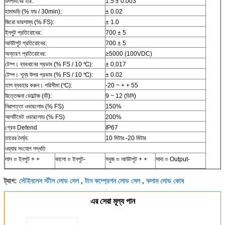
উৎপাদনের হার:
1.5 ± 0.003
হামাগুড়ি (% ফাঃ / 30min):
± 0.02
জিরো ভারসাম্য (% FS):
± 1.0
ইনপুট প্রতিরোধের:
700 ± 5
আউটপুট প্রতিরোধের:
700 ± 5
অন্তরণ প্রতিরোধের:
≥5000 (100VDC)
টেম্প। ব্যবধানের প্রভাব (% FS / 10 ℃):
± 0,017
টেম্প। শূন্য উপর প্রভাব (% FS / 10 ℃):
± 0.02
তাপ ব্যবহার করুন। পরিসীমা (℃):
-20 ~ + + 55
উত্তেজনা ভোল্টেজ (ভী):
9 ~ 12 (ডিসি)
নিরাপত্তা ওভারলোড (% FS)
150%
আলটিমেট ওভারলোড (% FS)
200%
গ্রেড Defend
IP67
তারের দৈর্ঘ্য:
10 মিটার -20 মিটার
ওয়্যার সংযোগ পদ্ধতি
লাল = ইনপুট + +
কালো = ইনপুট-
সবুজ = আউটপুট + +
সাদা = Output-
স্টেইনলেস স্টীল লোড সেল
টান কম্প্রেশন লোড সেল
কলাম লোড কোষ
ট্যাগ:
,
,
এর সেরা মূল্য পান