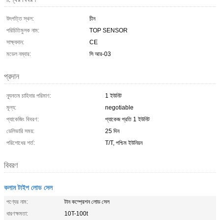
উৎপত্তি স্থল:
চীন
পরিচিতিমুলক নাম:
TOP SENSOR
সাক্ষ্যদান:
CE
মডেল নম্বার:
সি আর-03
প্রদান
ন্যূনতম চাহিদার পরিমাণ:
1 ইউনিট
মূল্য:
negotiable
প্যাকেজিং বিবরণ:
প্যাকেজ প্রতি 1 ইউনিট
ডেলিভারি সময়:
25 দিন
পরিশোধের শর্ত:
T/T, পশ্চিম ইউনিয়ন
বিবরণ
কলাম টাইপ লোড সেল
পণ্যের নাম:
টান কম্প্রেশন লোড সেল
ধারণক্ষমতা:
10T-100t