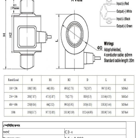
স্পেসিফিকেশন
যথার্থ:
C3 এ