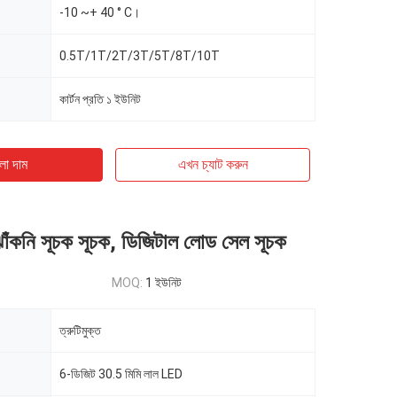
-10 ~+ 40 ° C।
0.5T/1T/2T/3T/5T/8T/10T
কার্টন প্রতি ১ ইউনিট
ো দাম
এখন চ্যাট করুন
ঝাঁকনি সূচক সূচক, ডিজিটাল লোড সেল সূচক
MOQ:
1 ইউনিট
ত্রুটিমুক্ত
6-ডিজিট 30.5 মিমি লাল LED