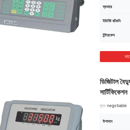
ব্যবহার
ইউনিট ঝাঁকনি
ইন্টারফেস
ভাল
ডিজিটাল বৈদ্
সার্টিফিকেশন
মূল্য:
negotiable
উপাদান