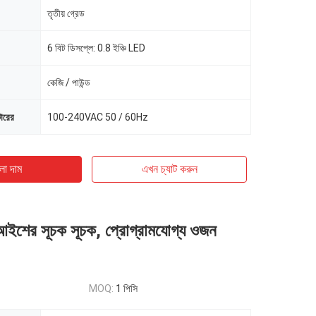
তৃতীয় গ্রেড
6 বিট ডিসপ্লে: 0.8 ইঞ্চি LED
কেজি / পাউন্ড
টারের
100-240VAC 50 / 60Hz
ো দাম
এখন চ্যাট করুন
 আইশের সূচক সূচক, প্রোগ্রামযোগ্য ওজন
MOQ:
1 পিসি