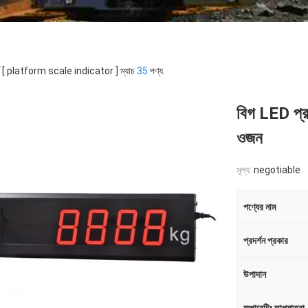
র্ড [ platform scale indicator ] ম্যাচ
35
পণ্য.
বিগ LED প্রদ
ওজন
মূল্য:
negotiable
পণ্যের নাম
প্রদর্শন প্রকার
উপাদান