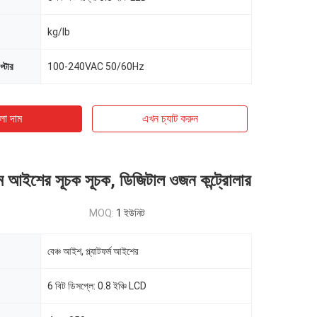
kg/lb
প্টার
100-240VAC 50/60Hz
ো দাম
এখন চ্যাট করুন
ইশের সূচক সূচক, ডিজিটাল ওজন কন্ট্রোলার
MOQ:
1 ইউনিট
বেঞ্চ আইশ, প্ল্যাটফর্ম আইশের
6 বিট ডিসপ্লে: 0.8 ইঞ্চি LCD