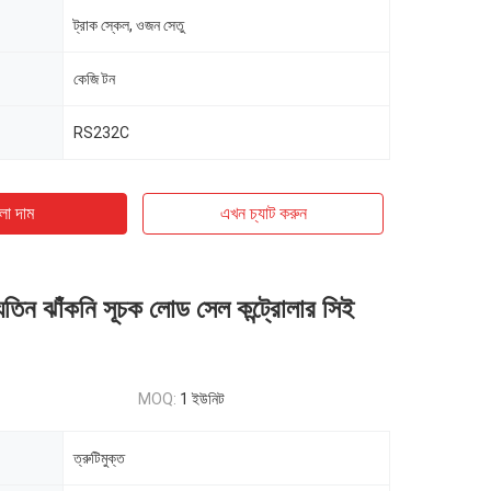
ট্রাক স্কেল, ওজন সেতু
কেজি টন
RS232C
ো দাম
এখন চ্যাট করুন
যুতিন ঝাঁকনি সূচক লোড সেল কন্ট্রোলার সিই
MOQ:
1 ইউনিট
ত্রুটিমুক্ত