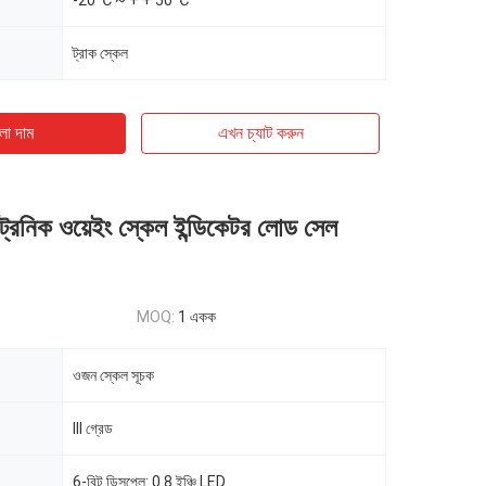
-20 ℃ ~ + + 50 ℃
ট্রাক স্কেল
ো দাম
এখন চ্যাট করুন
্ট্রনিক ওয়েইং স্কেল ইন্ডিকেটর লোড সেল
MOQ:
1 একক
ওজন স্কেল সূচক
III গ্রেড
6-বিট ডিসপ্লে: 0.8 ইঞ্চি LED