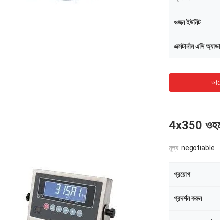
ওজন ইউনিট
এক্সটার্নাল এসি অ্যাডা
ভাল
4x350 ওহম আ
মূল্য:
negotiable
প্রয়োগ
প্রদর্শন করুন