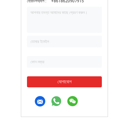
হোয়াটসঅ্যাপ :
+8618620907915
যোগাযোগ