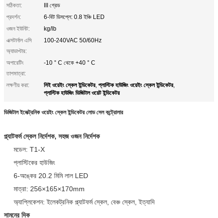
সঠিকতা:
III গ্রেড
প্রদর্শন:
6-বিট ডিসপ্লে: 0.8 ইঞ্চি LED
ওজন ইউনিট:
kg/lb
এক্সটার্নাল এসি
100-240VAC 50/60Hz
অ্যাডাপ্টার:
অপারেটিং
-10 ° C থেকে +40 ° C
তাপমাত্রা:
সিই ওয়েইং স্কেল ইন্ডিকেটর
প্লাস্টিক হাউজিং ওয়েইং স্কেল ইন্ডিকেটর
লক্ষণীয় করা:
,
,
প্লাস্টিক হাউজিং ডিজিটাল ওয়েট ইন্ডিকেটর
ডিজিটাল ইলেক্ট্রনিক ওয়েইং স্কেল ইন্ডিকেটর লোড সেল কন্ট্রোলার
প্ল্যাটফর্ম স্কেল নির্দেশক, সহজ ওজন নির্দেশক
মডেল: T1-X
প্লাস্টিকের হাউজিং
6-অঙ্কের 20.2 মিমি লাল LED
মাত্রা: 256×165×170mm
অ্যাপ্লিকেশন: ইলেকট্রনিক প্ল্যাটফর্ম স্কেল, বেঞ্চ স্কেল, ইত্যাদি
সামনের দিক