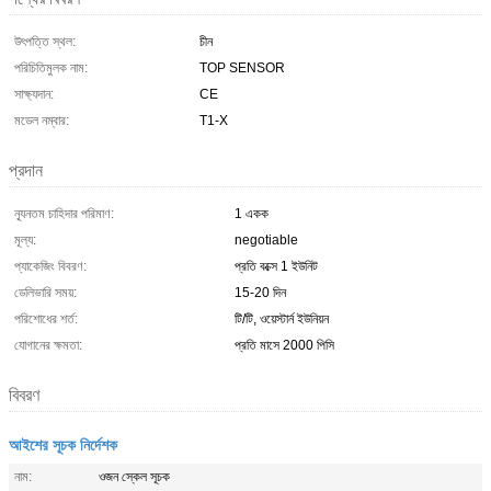
উৎপত্তি স্থল:
চীন
পরিচিতিমুলক নাম:
TOP SENSOR
সাক্ষ্যদান:
CE
মডেল নম্বার:
T1-X
প্রদান
ন্যূনতম চাহিদার পরিমাণ:
1 একক
মূল্য:
negotiable
প্যাকেজিং বিবরণ:
প্রতি বক্সে 1 ইউনিট
ডেলিভারি সময়:
15-20 দিন
পরিশোধের শর্ত:
টি/টি, ওয়েস্টার্ন ইউনিয়ন
যোগানের ক্ষমতা:
প্রতি মাসে 2000 পিসি
বিবরণ
আইশের সূচক নির্দেশক
নাম:
ওজন স্কেল সূচক