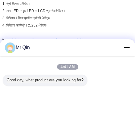
1. প্লাস্টিকের হাউজিং।
2. লাল LED, সবুজ LED বা LCD প্রদর্শন ঐচ্ছিক।
3. লিথিয়াম / সীসা অ্যাসিড ব্যাটারি ঐচ্ছিক
4. সিরিয়াল আউটপুট RS232 ঐচ্ছিক
ডিজিটাল লোড নিয়ামক
প্ল্যাটফর্ম স্কেল সূচক
ডিজিটাল স্কেল সূচক
ট্যাগ:
,
,
Mr Qin
এর সেরা মূল্য পান
4:41 AM
ডিজিটাল ইলেক্ট্রনিক ওয়েইং স্কেল ইন্ডিকেটর লোড
Good day, what product are you looking for?
সেল কন্ট্রোলার
চালিয়ে
আইশের সূচক নির্দেশক
অধিক