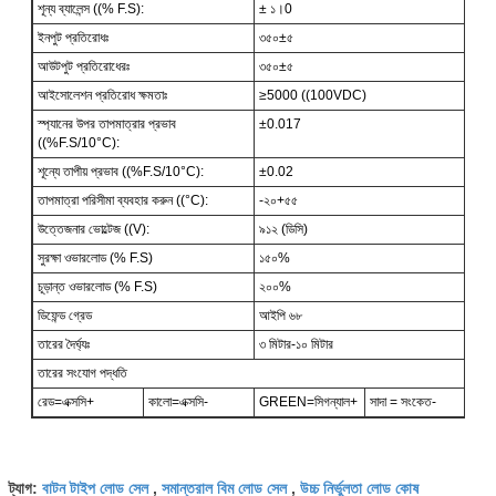
শূন্য ব্যালেন্স ((% F.S):
± ১।0
ইনপুট প্রতিরোধঃ
৩৫০±৫
আউটপুট প্রতিরোধেরঃ
৩৫০±৫
আইসোলেশন প্রতিরোধ ক্ষমতাঃ
≥5000 ((100VDC)
স্প্যানের উপর তাপমাত্রার প্রভাব
±0.017
((%F.S/10°C):
শূন্যে তাপীয় প্রভাব ((%F.S/10°C):
±0.02
তাপমাত্রা পরিসীমা ব্যবহার করুন ((°C):
-২০+৫৫
উত্তেজনার ভোল্টেজ ((V):
৯১২ (ডিসি)
সুরক্ষা ওভারলোড (% F.S)
১৫০%
চূড়ান্ত ওভারলোড (% F.S)
২০০%
ডিফেন্ড গ্রেড
আইপি ৬৮
তারের দৈর্ঘ্যঃ
৩ মিটার-১০ মিটার
তারের সংযোগ পদ্ধতি
রেড=এক্সসি+
কালো=এক্সসি-
GREEN=সিগন্যাল+
সাদা = সংকেত-
বাটন টাইপ লোড সেল
সমান্তরাল বিম লোড সেল
উচ্চ নির্ভুলতা লোড কোষ
ট্যাগ:
,
,