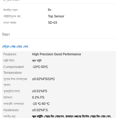
উৎপত্তি স্থল:
চীন
পরিচিতিমুলক নাম:
Top Sensor
মডেল নম্বার:
SD-03
বিবরণ
স্ট্রেন গেজ লোড সেল
Features:
High Precision Good Performance
মাউন্ট টাইপ:
স্ক্রু মাউন্ট
Compensated
-10℃-50℃
Temperature:
শূন্যের উপর তাপমাত্রার
≤0.02%FS/10℃
প্রভাব:
পুনরাবৃত্তিযোগ্য:
≤0.01%FS
রৈখিকতা:
0.2% FS
অপারেটিং তাপমাত্রা:
-10 ℃-60 ℃
Hysteresis:
≤0.02%F.S.
স্ক্রু মাউন্টিং শেয়ার বিম লোডসেল
যানবাহন ওজনের সিস্টেম শেয়ার বিম লোড সেল
লক্ষণীয় করা:
,
,