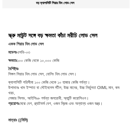
বড় ক্যাপাসিটি শিয়ার বিম লোড সেল
স্ক্রু মাউন্ট সঙ্গে বড় ক্ষমতা কাঁচা মরীচি লোড সেল
একক শিয়ার বিম লোড সেল
মডেলঃ
এসডি-০৩
ক্ষমতাঃ
১০০ কেজি থেকে ১০,০০০ কেজি
বৈশিষ্ট্যঃ
সিঙ্গল সিয়ার বিম লোড সেল, বোলিং বিম লোড সেল।
ক্যাপাসিটি পরিসীমা ১০০ কেজি থেকে ১০ হাজার কেজি পর্যন্ত।
উপাদানঃ খাদ ইস্পাত বা স্টেইনলেস স্টীল, উচ্চ মানের, উচ্চ নির্ভুলতা OIML মান, কম
খরচ,
লেজার সিলড, আইপি৬৮ পর্যন্ত জলরোধী, অ্যান্টি করোসিওন।
প্রয়োগঃ
মেঝে বেগ, প্ল্যাটফর্ম বেগ, ওজন ব্রিজ এবং অন্যান্য ওজন যন্ত্র।
মাত্রাঃ ((মিমি)