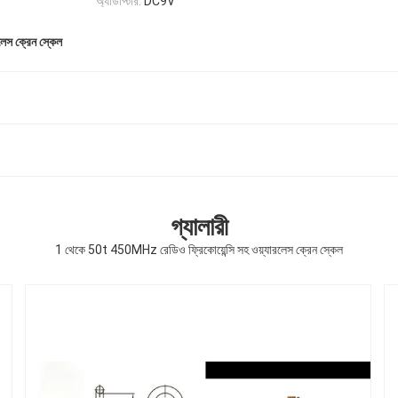
অ্যাডাপ্টার:
DC9V
লেস ক্রেন স্কেল
গ্যালারী
1 থেকে 50t 450MHz রেডিও ফ্রিকোয়েন্সি সহ ওয়্যারলেস ক্রেন স্কেল