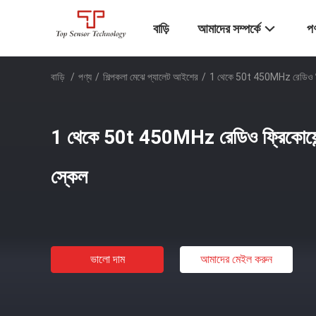
বাড়ি
আমাদের সম্পর্কে
পণ
বাড়ি
/
পণ্য
/
শিল্পকলা মেঝে প্যালেট আইশের
/
1 থেকে 50t 450MHz রেডিও ফ্রিক
1 থেকে 50t 450MHz রেডিও ফ্রিকোয়েন্স
স্কেল
ভালো দাম
আমাদের মেইল ​​করুন