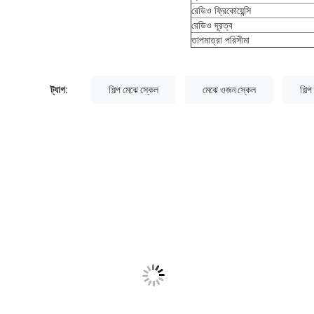
রেডিও ফ্রিকোয়েন্সি
রেডিও দূরত্ব
তাপমাত্রা পরিসীমা
ট্যাগ:
শিল্প মেঝে স্কেল
মেঝে ওজন স্কেল
শিল্