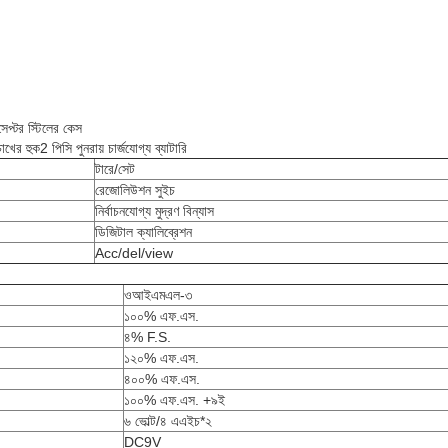
েপ্টর স্টিলের কেস
খের হুক2 পিসি পুনরায় চার্জযোগ্য ব্যাটারি
টারে/সেট
রেজোলিউশন সুইচ
নির্বাচনযোগ্য মুদ্রণ বিন্যাস
ডিজিটাল ক্যালিব্রেশন
Acc/del/view
ওআইএমএল-৩
১০০% এফ.এস.
৪% F.S.
১২০% এফ.এস.
৪০০% এফ.এস.
১০০% এফ.এস. +৯ই
৬ ভোল্ট/৪ এএইচ*২
DC9V