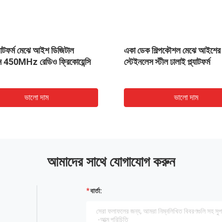
ল্যাটফর্ম মেঝে আইশ ডিজিটাল
একা ডেক শিল্পকৌশল মেঝে আইশের
কন 450MHz রেডিও ফ্রিকোয়েন্সি
স্টেইনলেস স্টীল ঢালাই প্ল্যাটফর্ম
ভালো দাম
ভালো দাম
আমাদের সাথে যোগাযোগ করুন
বার্তা: