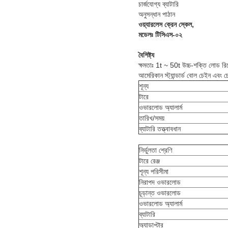
চার্জযোগ্য ব্যাটারি
অনুসন্ধান পাঠান
ওয়্যারলেস ক্রেন স্কেল,
মডেলঃ টিসিএস-০২
বৈশিষ্ট্য
ক্ষমতাঃ 1t ~ 50t উচ্চ-শক্তি লোড রিস
আমেরিকান স্ট্যান্ডার্ড বোল চেইন এবং চো
শূন্য
টারে
ওভারলোড অ্যালার্ম
তারিখ/সময়
ব্যাটারি তত্ত্বাবধান
নির্ভুলতা শ্রেণি
টারে রেঞ্জ
শূন্য পরিসীমা
নিরাপদ ওভারলোড
চূড়ান্ত ওভারলোড
ওভারলোড অ্যালার্ম
ব্যাটারি
অ্যাডাপ্টার