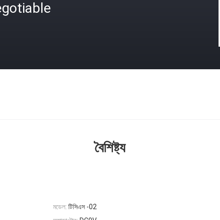
gotiable
বৈশিষ্ট্য
মডেল:
টিসিএস -02