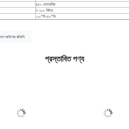
৪৫০ মেগাহার্টজ
> ১০০ মিটার
-১০°সি-৪০°সি
প তল আইশের ঝাঁকনি
প্রস্তাবিত পণ্য