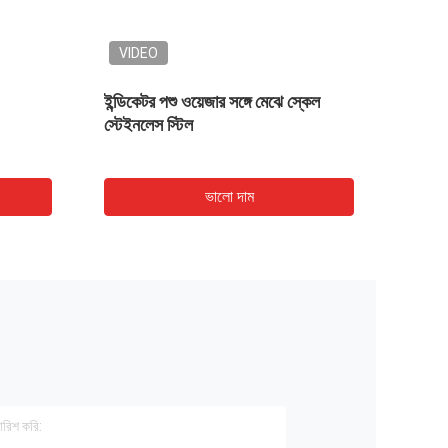
VIDEO
ইন্ডিকেটর পশু ওয়েজার সঙ্গে মেঝে স্কেল
নিম্ন 
স্টেইনলেস স্টিল
আইশের 
ভালো দাম