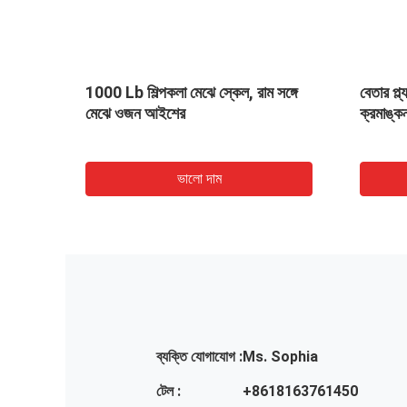
 আইশ /
1000 Lb শিল্পকলা মেঝে স্কেল, রাম সঙ্গে
বেতার প্
মেঝে ওজন আইশের
ক্রমাঙ্
ভালো দাম
ব্যক্তি যোগাযোগ :
Ms. Sophia
টেল :
+8618163761450