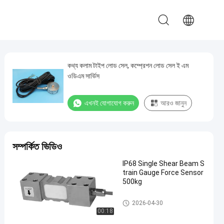
কথ্য কলাম টাইপ লোড সেল, কম্প্রেশন লোড সেল ই এম
ওডিএম সার্ভিস
এখনই যোগাযোগ করুন
আরও জানুন
সম্পর্কিত ভিডিও
IP68 Single Shear Beam S
train Gauge Force Sensor
500kg
স্ট্রেন গেজ লোড সেল
2026-04-30
00:18