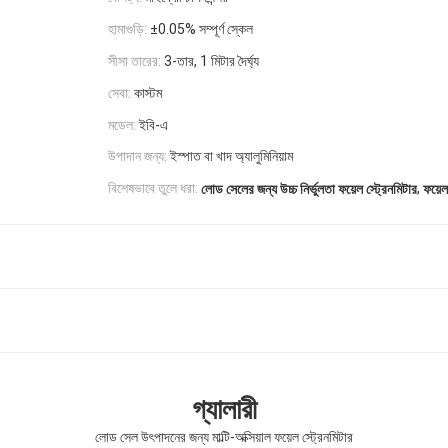
হামাগুড়ি:
±0.05% সম্পূর্ণ স্কেল
সীসা তারের:
3-তার, 1 মিটার দৈর্ঘ্য
সেবা:
কাস্টম
মডেল:
ইবি-এ
উপাদান জন্য:
ইস্পাত বা খাদ অ্যালুমিনিয়াম
,
বিশেষভাবে তুলে ধরা:
লোড সেলের জন্য উচ্চ নির্ভুলতা ফয়েল স্ট্রেনমিটার
ফয়েল
গ্যালারী
লোড সেল উৎপাদনের জন্য মাল্টি-অক্সিয়াল ফয়েল স্ট্রেনমিটার