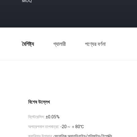
MOQ
বৈশিষ্ট্য
গ্যালারী
পণ্যের বর্ণনা
বিশেষ উল্লেখ
হিস্টেরেসিস:
±0.05%
অপারেশনাল তাপমাত্রা:
-20～＋80℃
ক্যারিয়ার উপাদান:
ফেনোলিক অ্যালডিহাইড/পলিমাইড/ইপোক্সি