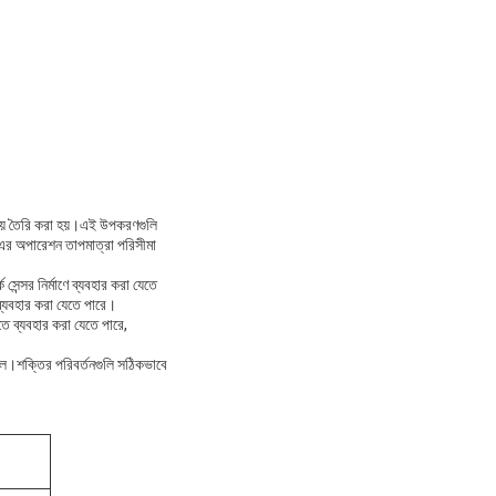
িয়ে তৈরি করা হয়।এই উপকরণগুলি
 এর অপারেশন তাপমাত্রা পরিসীমা
সেন্সর নির্মাণে ব্যবহার করা যেতে
ব্যবহার করা যেতে পারে।
তে ব্যবহার করা যেতে পারে,
োলে।শক্তির পরিবর্তনগুলি সঠিকভাবে