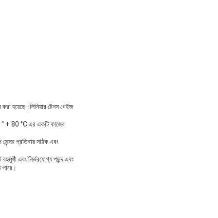
ন করা হয়েছে।লিনিয়ার টেনস গেইজ
-20 ′′ + 80 °C এর একটি কাজের
প সেন্সর প্রতিবার সঠিক এবং
বহুমুখী এবং নির্ভরযোগ্য পছন্দ.এবং
তে পারে।