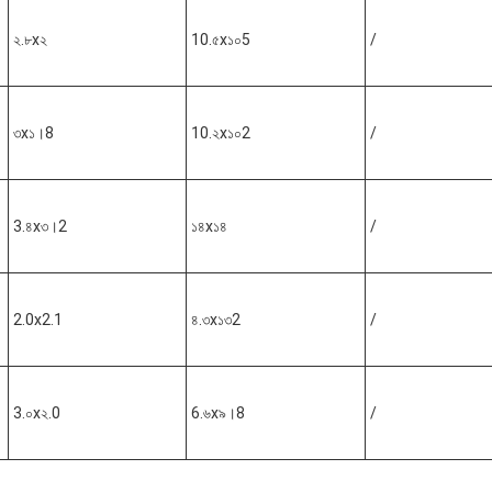
২.৮x২
10.৫x১০5
/
৩x১।8
10.২x১০2
/
3.৪x৩।2
১৪x১৪
/
2.0x2.1
৪.৩x১৩2
/
3.০x২.0
6.৬x৯।8
/