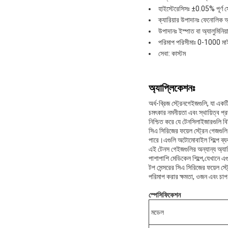
হাইস্টেরেসিসঃ ±0.05% পূর্ণ স
ক্যারিয়ার উপাদানঃ ফেনোলিক 
উপাদানঃ ইস্পাত বা অ্যালুমিনিয়
পরিমাপ পরিসীমাঃ 0-1000 মাই
সেবা: কাস্টম
অ্যাপ্লিকেশনঃ
অর্ধ-ব্রিজ স্ট্রেনগেইজগুলি, যা 
চমৎকার নমনীয়তা এবং স্থায়িত্ব 
নিশ্চিত করে যে টেনসিলাইজারগুলি ব
সিএ সিরিজের ফয়েল স্ট্রেন গেজগুলি 
পারে।এগুলি অটোমোবাইল শিল্পে ব্য
এই টেনস গেইজগুলির অন্যান্য অ্যাপ্
পাশাপাশি মেডিকেল শিল্পে,যেখানে এগ
টপ সেন্সরের সিএ সিরিজের ফয়েল স্
পরিমাপ করার ক্ষমতা, ওজন এবং চাপ 
স্পেসিফিকেশন
মডেল