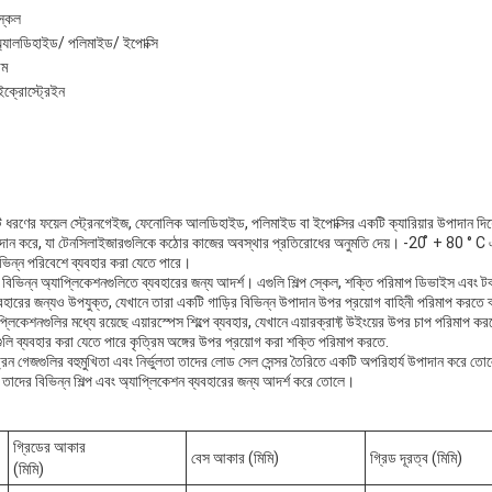
্কেল
অ্যালডিহাইড/ পলিমাইড/ ইপোক্সি
াম
ক্রোস্ট্রেইন
একটি ধরণের ফয়েল স্ট্রেনগেইজ, ফেনোলিক আলডিহাইড, পলিমাইড বা ইপোক্সির একটি ক্যারিয়ার উপাদান দ
প্রদান করে, যা টেনসিলাইজারগুলিকে কঠোর কাজের অবস্থার প্রতিরোধের অনুমতি দেয়। -20 ̊ + 80 ° C
িভিন্ন পরিবেশে ব্যবহার করা যেতে পারে।
বিভিন্ন অ্যাপ্লিকেশনগুলিতে ব্যবহারের জন্য আদর্শ। এগুলি শিল্প স্কেল, শক্তি পরিমাপ ডিভাইস এবং টর্ক 
বহারের জন্যও উপযুক্ত, যেখানে তারা একটি গাড়ির বিভিন্ন উপাদান উপর প্রয়োগ বাহিনী পরিমাপ করতে 
লিকেশনগুলির মধ্যে রয়েছে এয়ারস্পেস শিল্পে ব্যবহার, যেখানে এয়ারক্রাফ্ট উইংয়ের উপর চাপ পরিমাপ কর
ুলি ব্যবহার করা যেতে পারে কৃত্রিম অঙ্গের উপর প্রয়োগ করা শক্তি পরিমাপ করতে.
ট্রেন গেজগুলির বহুমুখিতা এবং নির্ভুলতা তাদের লোড সেল সেন্সর তৈরিতে একটি অপরিহার্য উপাদান করে ত
তাদের বিভিন্ন শিল্প এবং অ্যাপ্লিকেশন ব্যবহারের জন্য আদর্শ করে তোলে।
গ্রিডের আকার
বেস আকার (মিমি)
গ্রিড দূরত্ব (মিমি)
(মিমি)