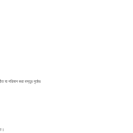
যা পরিমাপ করা বস্তুর পৃষ্ঠের
ক্ত।