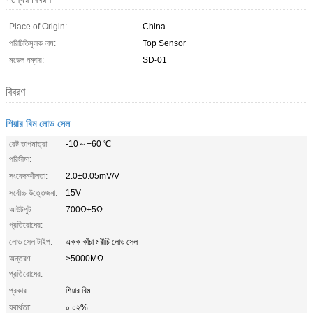
Place of Origin:
China
পরিচিতিমুলক নাম:
Top Sensor
মডেল নম্বার:
SD-01
বিবরণ
শিয়ার বিম লোড সেল
রেট তাপমাত্রা
-10～+60 ℃
পরিসীমা:
সংবেদনশীলতা:
2.0±0.05mV/V
সর্বোচ্চ উত্তেজনা:
15V
আউটপুট
700Ω±5Ω
প্রতিরোধের:
লোড সেল টাইপ:
একক কাঁচা মরীচি লোড সেল
অন্তরণ
≥5000MΩ
প্রতিরোধের:
প্রকার:
শিয়ার বিম
যথার্থতা:
০.০২%