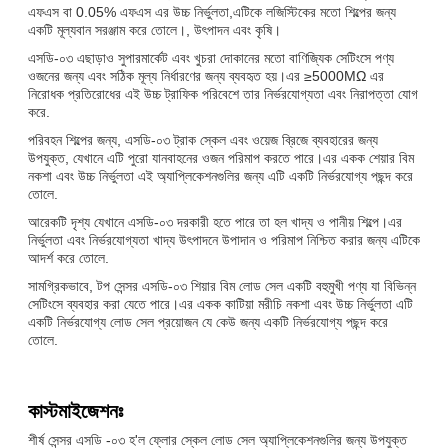
এফএস বা 0.05% এফএস এর উচ্চ নির্ভুলতা,এটিকে লজিস্টিকের মতো শিল্পের জন্য
একটি মূল্যবান সরঞ্জাম করে তোলে।, উৎপাদন এবং কৃষি।
এসডি-০৩ এছাড়াও সুপারমার্কেট এবং খুচরা দোকানের মতো বাণিজ্যিক সেটিংসে পণ্য
ওজনের জন্য এবং সঠিক মূল্য নির্ধারণের জন্য ব্যবহৃত হয়।এর ≥5000MΩ এর
নিরোধক প্রতিরোধের এই উচ্চ ট্রাফিক পরিবেশে তার নির্ভরযোগ্যতা এবং নিরাপত্তা যোগ
করে.
পরিবহন শিল্পের জন্য, এসডি-০৩ ট্রাক স্কেল এবং ওয়েজ ব্রিজে ব্যবহারের জন্য
উপযুক্ত, যেখানে এটি পুরো যানবাহনের ওজন পরিমাপ করতে পারে।এর একক শেয়ার বিম
নকশা এবং উচ্চ নির্ভুলতা এই অ্যাপ্লিকেশনগুলির জন্য এটি একটি নির্ভরযোগ্য পছন্দ করে
তোলে.
আরেকটি দৃশ্য যেখানে এসডি-০৩ দরকারী হতে পারে তা হল খাদ্য ও পানীয় শিল্পে।এর
নির্ভুলতা এবং নির্ভরযোগ্যতা খাদ্য উৎপাদনে উপাদান ও পরিমাপ নিশ্চিত করার জন্য এটিকে
আদর্শ করে তোলে.
সামগ্রিকভাবে, টপ সেন্সর এসডি-০৩ শিয়ার বিম লোড সেল একটি বহুমুখী পণ্য যা বিভিন্ন
সেটিংসে ব্যবহার করা যেতে পারে।এর একক কাটিয়া মরীচি নকশা এবং উচ্চ নির্ভুলতা এটি
একটি নির্ভরযোগ্য লোড সেল প্রয়োজন যে কেউ জন্য একটি নির্ভরযোগ্য পছন্দ করে
তোলে.
কাস্টমাইজেশনঃ
শীর্ষ সেন্সর এসডি -০৩ হ'ল ফ্লোর স্কেল লোড সেল অ্যাপ্লিকেশনগুলির জন্য উপযুক্ত