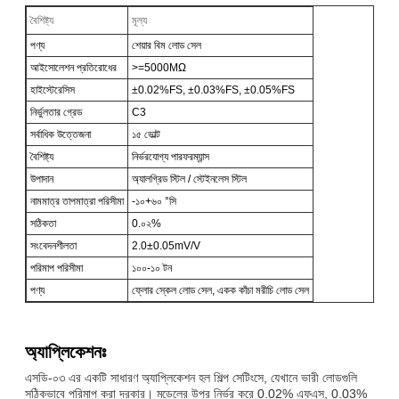
বৈশিষ্ট্য
মূল্য
পণ্য
শেয়ার বিম লোড সেল
আইসোলেশন প্রতিরোধের
>=5000MΩ
হাইস্টেরেসিস
±0.02%FS, ±0.03%FS, ±0.05%FS
নির্ভুলতার গ্রেড
C3
সর্বাধিক উত্তেজনা
১৫ ভোল্ট
বৈশিষ্ট্য
নির্ভরযোগ্য পারফরম্যান্স
উপাদান
অ্যালগ্রিড স্টিল / স্টেইনলেস স্টিল
নামমাত্র তাপমাত্রা পরিসীমা
-১০+৬০ °সি
সঠিকতা
0.০২%
সংবেদনশীলতা
2.0±0.05mV/V
পরিমাপ পরিসীমা
১০০-১০ টন
পণ্য
ফ্লোর স্কেল লোড সেল, একক কাঁচা মরীচি লোড সেল
অ্যাপ্লিকেশনঃ
এসডি-০৩ এর একটি সাধারণ অ্যাপ্লিকেশন হল শিল্প সেটিংসে, যেখানে ভারী লোডগুলি
সঠিকভাবে পরিমাপ করা দরকার। মডেলের উপর নির্ভর করে 0.02% এফএস, 0.03%