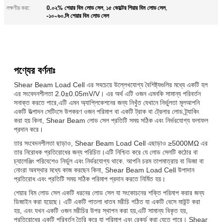
0.০২% শেয়ার বিম লোড সেল
১৫ ভোল্টের শিয়ার বিম লোড সেল
লক্ষণীয় করা:
,
,
-১০~৬০.সি শেয়ার বিম লোড সেল
পণ্যের বর্ণনাঃ
Shear Beam Load Cell এর সবচেয়ে উল্লেখযোগ্য বৈশিষ্ট্যগুলির মধ্যে একটি হল
এর সংবেদনশীলতা 2.0±0.05mV/V। এর অর্থ এটি ওজন এমনকি সামান্য পরিবর্তন
সনাক্ত করতে পারে,এটি এমন অ্যাপ্লিকেশনের জন্য নিখুঁত যেখানে নির্ভুলতা মূলআপনি
একটি উত্পাদন সেটিংসে উপকরণ ওজন পরিমাপ বা একটি ট্রাক বা ট্রেলার লোড ট্র্যাকিং
করা হয় কিনা, Shear Beam লোড সেল প্রতিটি সময় সঠিক এবং নির্ভরযোগ্য ফলাফল
প্রদান করে।
তার সংবেদনশীলতা ছাড়াও, Shear Beam Load Cell এছাড়াও ≥5000MΩ এর
তার নিরোধক প্রতিরোধের জন্য পরিচিত।এটি নিশ্চিত করে যে লোড সেলটি কঠোর বা
চ্যালেঞ্জিং পরিবেশেও নির্ভুল এবং নির্ভরযোগ্য থাকে. আপনি চরম তাপমাত্রায় বা ভিজা বা
নোংরা অবস্থার মধ্যে কাজ করছেন কিনা, Shear Beam Load Cell উপাদান
প্রতিরোধ এবং প্রতিটি সময় সঠিক পরিমাপ প্রদান করতে নির্মিত হয়।
শেয়ার বিম লোড সেল একটি ধরনের লোড সেল যা সংকোচনের শক্তি পরিমাপ করার জন্য
ডিজাইন করা হয়েছে। এটি একটি পাতলা ধাতব মরীচি গঠিত যা একটি বেসে মাউন্ট করা
হয়, এবং যখন একটি ওজন মরীচির উপর স্থাপন করা হয়,এটি সামান্য বিকৃত হয়,
প্রতিরোধের একটি পরিবর্তন তৈরি করে যা পরিমাপ এবং রেকর্ড করা যেতে পারে। Shear