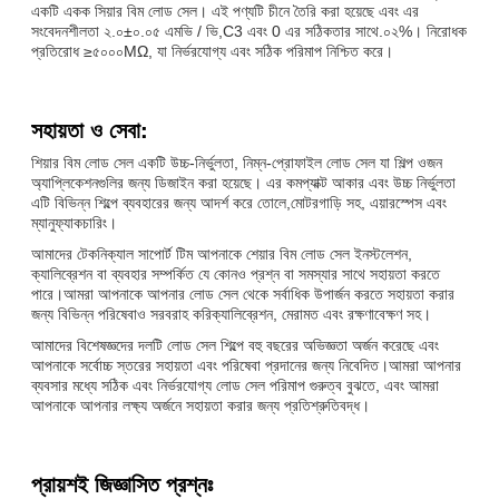
একটি একক সিয়ার বিম লোড সেল। এই পণ্যটি চীনে তৈরি করা হয়েছে এবং এর
সংবেদনশীলতা ২.০±০.০৫ এমভি / ভি,C3 এবং 0 এর সঠিকতার সাথে.০২%। নিরোধক
প্রতিরোধ ≥৫০০০MΩ, যা নির্ভরযোগ্য এবং সঠিক পরিমাপ নিশ্চিত করে।
সহায়তা ও সেবা:
শিয়ার বিম লোড সেল একটি উচ্চ-নির্ভুলতা, নিম্ন-প্রোফাইল লোড সেল যা শিল্প ওজন
অ্যাপ্লিকেশনগুলির জন্য ডিজাইন করা হয়েছে। এর কমপ্যাক্ট আকার এবং উচ্চ নির্ভুলতা
এটি বিভিন্ন শিল্পে ব্যবহারের জন্য আদর্শ করে তোলে,মোটরগাড়ি সহ, এয়ারস্পেস এবং
ম্যানুফ্যাকচারিং।
আমাদের টেকনিক্যাল সাপোর্ট টিম আপনাকে শেয়ার বিম লোড সেল ইনস্টলেশন,
ক্যালিব্রেশন বা ব্যবহার সম্পর্কিত যে কোনও প্রশ্ন বা সমস্যার সাথে সহায়তা করতে
পারে।আমরা আপনাকে আপনার লোড সেল থেকে সর্বাধিক উপার্জন করতে সহায়তা করার
জন্য বিভিন্ন পরিষেবাও সরবরাহ করিক্যালিব্রেশন, মেরামত এবং রক্ষণাবেক্ষণ সহ।
আমাদের বিশেষজ্ঞদের দলটি লোড সেল শিল্পে বহু বছরের অভিজ্ঞতা অর্জন করেছে এবং
আপনাকে সর্বোচ্চ স্তরের সহায়তা এবং পরিষেবা প্রদানের জন্য নিবেদিত।আমরা আপনার
ব্যবসার মধ্যে সঠিক এবং নির্ভরযোগ্য লোড সেল পরিমাপ গুরুত্ব বুঝতে, এবং আমরা
আপনাকে আপনার লক্ষ্য অর্জনে সহায়তা করার জন্য প্রতিশ্রুতিবদ্ধ।
প্রায়শই জিজ্ঞাসিত প্রশ্নঃ