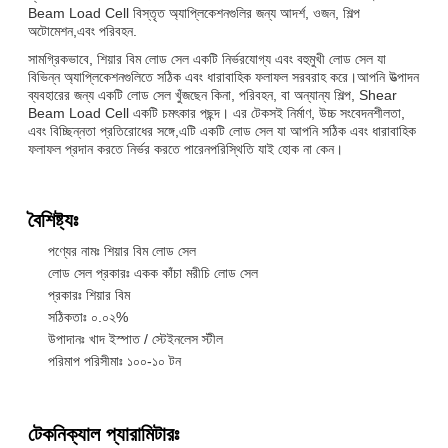
Beam Load Cell বিস্তৃত অ্যাপ্লিকেশনগুলির জন্য আদর্শ, ওজন, শিল্প
অটোমেশন,এবং পরিবহন.
সামগ্রিকভাবে, শিয়ার বিম লোড সেল একটি নির্ভরযোগ্য এবং বহুমুখী লোড সেল যা
বিভিন্ন অ্যাপ্লিকেশনগুলিতে সঠিক এবং ধারাবাহিক ফলাফল সরবরাহ করে।আপনি উত্পাদন
ব্যবহারের জন্য একটি লোড সেল খুঁজছেন কিনা, পরিবহন, বা অন্যান্য শিল্প, Shear
Beam Load Cell একটি চমৎকার পছন্দ। এর টেকসই নির্মাণ, উচ্চ সংবেদনশীলতা,
এবং বিচ্ছিন্নতা প্রতিরোধের সঙ্গে,এটি একটি লোড সেল যা আপনি সঠিক এবং ধারাবাহিক
ফলাফল প্রদান করতে নির্ভর করতে পারেনপরিস্থিতি যাই হোক না কেন।
বৈশিষ্ট্যঃ
পণ্যের নামঃ শিয়ার বিম লোড সেল
লোড সেল প্রকারঃ একক কাঁচা মরীচি লোড সেল
প্রকারঃ শিয়ার বিম
সঠিকতাঃ ০.০২%
উপাদানঃ খাদ ইস্পাত / স্টেইনলেস স্টীল
পরিমাপ পরিসীমাঃ ১০০-১০ টন
টেকনিক্যাল প্যারামিটারঃ