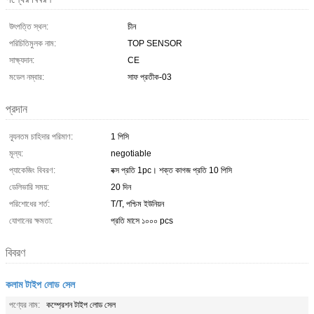
উৎপত্তি স্থল:
চীন
পরিচিতিমুলক নাম:
TOP SENSOR
সাক্ষ্যদান:
CE
মডেল নম্বার:
সাফ প্রতীক-03
প্রদান
ন্যূনতম চাহিদার পরিমাণ:
1 পিসি
মূল্য:
negotiable
প্যাকেজিং বিবরণ:
বক্স প্রতি 1pc। শক্ত কাগজ প্রতি 10 পিসি
ডেলিভারি সময়:
20 দিন
পরিশোধের শর্ত:
T/T, পশ্চিম ইউনিয়ন
যোগানের ক্ষমতা:
প্রতি মাসে ১০০০ pcs
বিবরণ
কলাম টাইপ লোড সেল
পণ্যের নাম:
কম্প্রেশন টাইপ লোড সেল