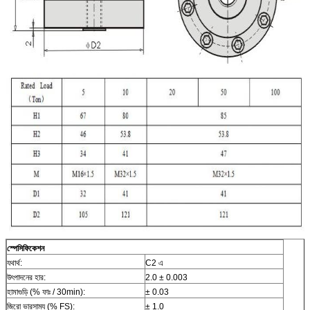
স্পেসিফিকেশন
যথার্থ:
C2 এ
উৎপাদনের হার:
2.0 ± 0.003
হামাগুড়ি (% ফাঃ / 30min):
± 0.03
জিরো ভারসাম্য (% FS):
± 1.0