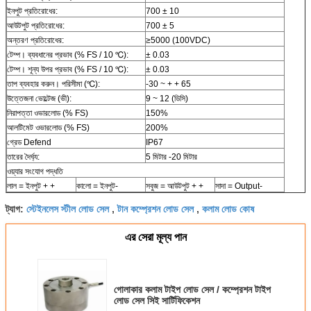
ইনপুট প্রতিরোধের:
700 ± 10
আউটপুট প্রতিরোধের:
700 ± 5
অন্তরণ প্রতিরোধের:
≥5000 (100VDC)
টেম্প। ব্যবধানের প্রভাব (% FS / 10 ℃):
± 0.03
টেম্প। শূন্য উপর প্রভাব (% FS / 10 ℃):
± 0.03
তাপ ব্যবহার করুন। পরিসীমা (℃):
-30 ~ + + 65
উত্তেজনা ভোল্টেজ (ভী):
9 ~ 12 (ডিসি)
নিরাপত্তা ওভারলোড (% FS)
150%
আলটিমেট ওভারলোড (% FS)
200%
গ্রেড Defend
IP67
তারের দৈর্ঘ্য:
5 মিটার -20 মিটার
ওয়্যার সংযোগ পদ্ধতি
লাল = ইনপুট + +
কালো = ইনপুট-
সবুজ = আউটপুট + +
সাদা = Output-
স্টেইনলেস স্টীল লোড সেল
টান কম্প্রেশন লোড সেল
কলাম লোড কোষ
ট্যাগ:
,
,
এর সেরা মূল্য পান
গোলাকার কলাম টাইপ লোড সেল / কম্প্রেশন টাইপ
লোড সেল সিই সার্টিফিকেশন