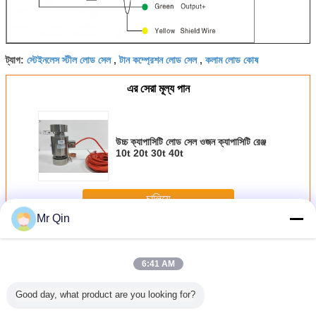
স্টেইনলেস স্টীল লোড সেল
টান কম্প্রেশন লোড সেল
কলাম লোড কোষ
ট্যাগ:
,
,
এর সেরা মূল্য পান
উচ্চ ক্যাপাসিটি লোড সেল ওজন ক্যাপাসিটি রেঞ্জ
10t 20t 30t 40t
চালিয়ে
Mr Qin
কলাম টাইপ লোড সেল
অধিক
6:41 AM
Good day, what product are you looking for?
তা ইলেকট্রনিক
উচ্চ নির্ভুলতা কলাম লোড
মাল্টি কলাম টাইপ লোড
কলাম প্রকার ফলিত লোড
কথ্য সংকোচন