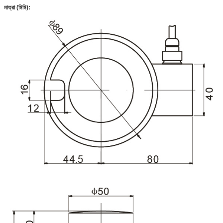
মাত্রা (মিমি):