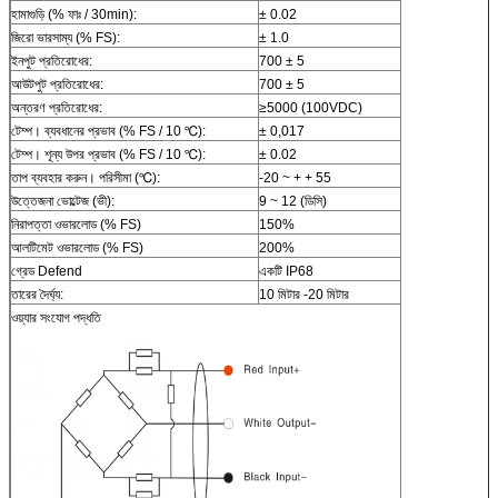
হামাগুড়ি (% ফাঃ / 30min):
± 0.02
জিরো ভারসাম্য (% FS):
± 1.0
ইনপুট প্রতিরোধের:
700 ± 5
আউটপুট প্রতিরোধের:
700 ± 5
অন্তরণ প্রতিরোধের:
≥5000 (100VDC)
টেম্প।
ব্যবধানের প্রভাব (% FS / 10 ℃):
± 0,017
টেম্প।
শূন্য উপর প্রভাব (% FS / 10 ℃):
± 0.02
তাপ ব্যবহার করুন।
পরিসীমা (℃):
-20 ~ + + 55
উত্তেজনা ভোল্টেজ (ভী):
9 ~ 12 (ডিসি)
নিরাপত্তা ওভারলোড (% FS)
150%
আলটিমেট ওভারলোড (% FS)
200%
গ্রেড Defend
একটি IP68
তারের দৈর্ঘ্য:
10 মিটার -20 মিটার
ওয়্যার সংযোগ পদ্ধতি