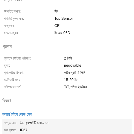
উৎপত্তি স্থল:
চীন
পরিচিতিমুলক নাম:
Top Sensor
সাক্ষ্যদান:
CE
মডেল নম্বার:
সি আর-05D
প্রদান
ন্যূনতম চাহিদার পরিমাণ:
2 পিসি
মূল্য:
negotiable
প্যাকেজিং বিবরণ:
কার্টন প্রতি 2 পিসি
ডেলিভারি সময়:
15-20 দিন
পরিশোধের শর্ত:
T/T, পশ্চিম ইউনিয়ন
বিবরণ
কলাম টাইপ লোড সেল
পণ্যের নাম:
উচ্চ ক্যাপাসিটি লোড সেল
জল সুরক্ষা:
IP67