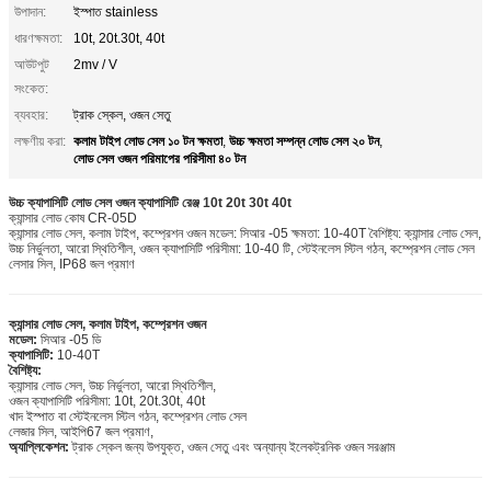
উপাদান:
ইস্পাত stainless
ধারণক্ষমতা:
10t, 20t.30t, 40t
আউটপুট
2mv / V
সংকেত:
ব্যবহার:
ট্রাক স্কেল, ওজন সেতু
কলাম টাইপ লোড সেল ১০ টন ক্ষমতা
উচ্চ ক্ষমতা সম্পন্ন লোড সেল ২০ টন
লক্ষণীয় করা:
,
,
লোড সেল ওজন পরিমাপের পরিসীমা ৪০ টন
উচ্চ ক্যাপাসিটি লোড সেল ওজন ক্যাপাসিটি রেঞ্জ 10t 20t 30t 40t
ক্যান্সার লোড কোষ CR-05D
ক্যান্সার লোড সেল, কলাম টাইপ, কম্প্রেশন ওজন মডেল: সিআর -05 ক্ষমতা: 10-40T বৈশিষ্ট্য: ক্যান্সার লোড সেল,
উচ্চ নির্ভুলতা, আরো স্থিতিশীল, ওজন ক্যাপাসিটি পরিসীমা: 10-40 টি, স্টেইনলেস স্টিল গঠন, কম্প্রেশন লোড সেল
লেসার সিল, IP68 জল প্রমাণ
ক্যান্সার লোড সেল, কলাম টাইপ, কম্প্রেশন ওজন
মডেল:
সিআর -05 ডি
ক্যাপাসিটি:
10-40T
বৈশিষ্ট্য:
ক্যান্সার লোড সেল, উচ্চ নির্ভুলতা, আরো স্থিতিশীল,
ওজন ক্যাপাসিটি পরিসীমা: 10t, 20t.30t, 40t
খাদ ইস্পাত বা স্টেইনলেস স্টিল গঠন, কম্প্রেশন লোড সেল
লেজার সিল, আইপি67 জল প্রমাণ,
অ্যাপ্লিকেশন:
ট্রাক স্কেল জন্য উপযুক্ত, ওজন সেতু এবং অন্যান্য ইলেকট্রনিক ওজন সরঞ্জাম