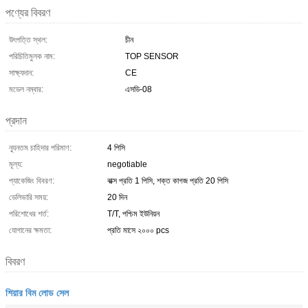
পণ্যের বিবরণ
উৎপত্তি স্থল:
চীন
পরিচিতিমুলক নাম:
TOP SENSOR
সাক্ষ্যদান:
CE
মডেল নম্বার:
এসডি-08
প্রদান
ন্যূনতম চাহিদার পরিমাণ:
4 পিসি
মূল্য:
negotiable
প্যাকেজিং বিবরণ:
বাক্স প্রতি 1 পিসি, শক্ত কাগজ প্রতি 20 পিসি
ডেলিভারি সময়:
20 দিন
পরিশোধের শর্ত:
T/T, পশ্চিম ইউনিয়ন
যোগানের ক্ষমতা:
প্রতি মাসে ২০০০ pcs
বিবরণ
শিয়ার বিম লোড সেল