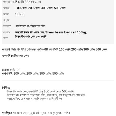
পণ্যের নাম:
শিয়ার বিম টাইপ লোড সেল
ক্ষমতা:
100 কেজি, 200 কেজি, 300 কেজি, 500 কেজি
মডেল
SD-08
নম্বার:
উপাদান:
খাদ ইস্পাত বা স্টেইনলেস স্টীল
জলরোধী শিয়ার বিম লোড সেল
Shear beam load cell 100kg
লক্ষণীয়
,
,
শিয়ার বীম লোড সেল ৫০০ কেজি
করা:
জলরোধী শিয়ার বিম টাইপ লোড সেল এসডি -08 ক্যাপাসিটি 100 কেজি 200 কেজি 300 কেজি 500 কেজি
একক শিয়ার বিম লোড কোষ
মডেল:
এসডি -08
ক্যাপাসিটি:
100 কেজি, 200 কেজি, 300 কেজি, 500 কেজি
বৈশিষ্ট্য:
শিয়ার বিম লোড সেল, ক্যাপাসিটি রেঞ্জ 100 কেজি থেকে 500 কেজি
উপাদান: খাদ ইস্পাত বা স্টেইনলেস স্টীল, ভাল মানের, উচ্চ নির্ভুলতা এবং কম খরচ,
আঠালো সিল, তেল-প্রমাণ, ওয়াটারপ্রুফ এবং বিরোধী ক্ষয়
অ্যাপ্লিকেশন:
মেঝে স্কেল, প্ল্যাটফর্ম স্কেল, বা অন্যান্য ওজন মেশিন