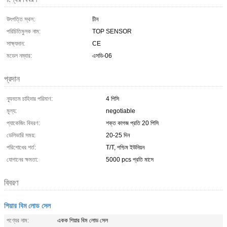
উৎপত্তি স্থল:
চীন
পরিচিতিমুলক নাম:
TOP SENSOR
সাক্ষ্যদান:
CE
মডেল নম্বার:
এসডি-06
প্রদান
ন্যূনতম চাহিদার পরিমাণ:
4 পিসি
মূল্য:
negotiable
প্যাকেজিং বিবরণ:
শক্ত কাগজ প্রতি 20 পিসি
ডেলিভারি সময়:
20-25 দিন
পরিশোধের শর্ত:
T/T, পশ্চিম ইউনিয়ন
যোগানের ক্ষমতা:
5000 pcs প্রতি মাসে
বিবরণ
শিয়ার বিম লোড সেল
পণ্যের নাম:
একক শিয়ার বিম লোড সেল