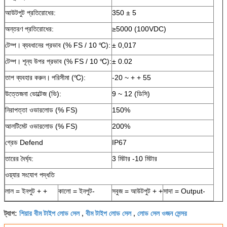
আউটপুট প্রতিরোধের:
350 ± 5
অন্তরণ প্রতিরোধের:
≥5000 (100VDC)
টেম্প।
ব্যবধানের প্রভাব (% FS / 10 ℃):
± 0,017
টেম্প।
শূন্য উপর প্রভাব (% FS / 10 ℃):
± 0.02
তাপ ব্যবহার করুন।
পরিসীমা (℃):
-20 ~ + + 55
উত্তেজনা ভোল্টেজ (ভি):
9 ~ 12 (ডিসি)
নিরাপত্তা ওভারলোড (% FS)
150%
আলটিমেট ওভারলোড (% FS)
200%
গ্রেড Defend
IP67
তারের দৈর্ঘ্য:
3 মিটার -10 মিটার
ওয়্যার সংযোগ পদ্ধতি
লাল = ইনপুট + +
কালো = ইনপুট-
সবুজ = আউটপুট + +
সাদা = Output-
শিয়ার বীম টাইপ লোড সেল
বীম টাইপ লোড সেল
লোড সেল ওজন সেন্সর
ট্যাগ:
,
,