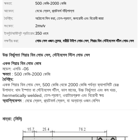
ক্ষমতা:
500 কেজি-2000 কেজি
আবেদন:
মেঝে স্কেল, প্ল্যাটফর্ম দাঁড়িপাল্লা
বৈশিষ্ট্য:
আঠালো সিল করা, তেল-প্রমাণ, জলরোধী এবং বিরোধী জারা
সংকেত:
2mv/v
ইনপুট/আউটপুট প্রতিরোধ:
350 ওহম
লোড সেল ওজন সেন্সর
মরীচি টাইপ লোড সেল
শিয়ার বিম স্টেইনলেস স্টীল লোড সেল
লক্ষণীয় করা:
,
,
উচ্চ নির্ভুলতা শিয়ার বিম লোড সেল, স্টেইনলেস স্টিল লোড সেল
একক শিয়ার বিম লোড কোষ
মডেল: এসডি -06
ক্ষমতা
: 500 কেজি-2000 কেজি
বৈশিষ্ট্য:
একক শিয়ার বিম লোড সেল, 500 কেজি থেকে 2000 কেজি পর্যন্ত ক্যাপাসিটি রেঞ্জ
উপাদান: খাদ ইস্পাত বা স্টেইনলেস স্টীল, ভাল মানের, উচ্চ নির্ভুলতা এবং কম খরচ,
hermetically welded, তেল-প্রমাণ, ওয়াটারপ্রুফ এবং বিরোধী ক্ষয়
অ্যাপ্লিকেশন
: মেঝে স্কেল, প্ল্যাটফর্ম স্কেল, বা অন্যান্য ওজন মেশিন
মাত্রা: (মিমি)