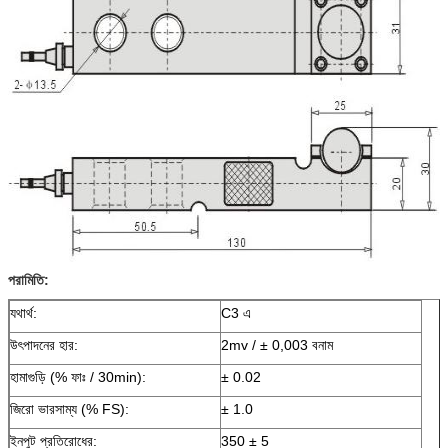
পরামিতি:
যথার্থ:
C3 এ
উৎপাদনের হার:
2mv / ± 0,003 বনাম
হামাগুড়ি (% ফাঃ / 30min):
± 0.02
জিরো ভারসাম্য (% FS):
± 1.0
ইনপুট প্রতিরোধের:
350 ± 5