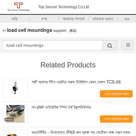
Top Sensor Technology Co.Ltd
বাড়ি
পণ্য
আমাদের সম্পর্কে
কারখানা ভ্রমণ
>>
load cell mountings
গুণ
supplier.
(61)
Related Products
স্মার্ট অ্যালয় স্টিল ওয়াটার-প্রুফ ডিজিটাল ক্রেন স্কেল TCS-06
এখন অনুসন্ধান করুন
নন-কন্টাক্ট ডাইনামিক স্পিড টর্ক ট্রান্সডিউসার
এখন অনুসন্ধান করুন
অন্তর্নির্মিত - ডিসপ্লেতে IP65 জল সুরক্ষা সহ পোর্টেবল অক্ষ ওজন প্যাড