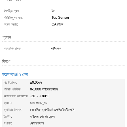
উৎপত্তি স্থল:
চীন
পরিচিতিমুলক নাম:
Top Sensor
মডেল নম্বার:
CA সিরিজ
প্রদান
প্যাকেজিং বিবরণ:
কার্টন বাক্স
বিবরণ
ফয়েল স্টrain গেজ
হিস্টেরেসিস:
±0.05%
পরিমাপ পরিসীমা:
0-1000 মাইক্রোস্ট্রেন
অপারেশনাল তাপমাত্রা:
-20～＋80℃
ব্যবহার:
লোড সেল সেন্সর
ক্যারিয়ার উপাদান:
ফেনোলিক অ্যালডিহাইড/পলিমাইড/ইপোক্সি
বৈশিষ্ট্য:
মাইক্রো প্রেসার সেন্সর
উপাদান:
মেটাল ফয়েল