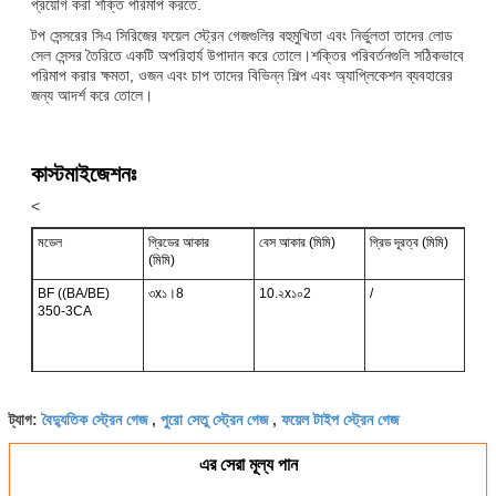
প্রয়োগ করা শক্তি পরিমাপ করতে.
টপ সেন্সরের সিএ সিরিজের ফয়েল স্ট্রেন গেজগুলির বহুমুখিতা এবং নির্ভুলতা তাদের লোড
সেল সেন্সর তৈরিতে একটি অপরিহার্য উপাদান করে তোলে।শক্তির পরিবর্তনগুলি সঠিকভাবে
পরিমাপ করার ক্ষমতা, ওজন এবং চাপ তাদের বিভিন্ন শিল্প এবং অ্যাপ্লিকেশন ব্যবহারের
জন্য আদর্শ করে তোলে।
কাস্টমাইজেশনঃ
<
মডেল
গ্রিডের আকার
বেস আকার (মিমি)
গ্রিড দূরত্ব (মিমি)
(মিমি)
BF ((BA/BE)
৩x১।8
10.২x১০2
/
350-3CA
বৈদ্যুতিক স্ট্রেন গেজ
পুরো সেতু স্ট্রেন গেজ
ফয়েল টাইপ স্ট্রেন গেজ
ট্যাগ:
,
,
এর সেরা মূল্য পান