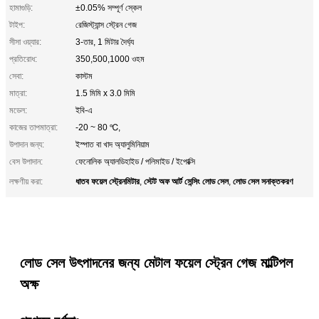
হামাগুড়ি:
±0.05% সম্পূর্ণ স্কেল
টাইপ:
রেজিস্ট্যান্স স্ট্রেন গেজ
সীসা ওয়্যার:
3-তার, 1 মিটার দৈর্ঘ্য
প্রতিরোধ:
350,500,1000 ওহম
সেবা:
কাস্টম
মাত্রা:
1.5 মিমি x 3.0 মিমি
মডেল:
ইবি-এ
কাজের তাপমাত্রা:
-20 ~ 80 ℃,
উপাদান জন্য:
ইস্পাত বা খাদ অ্যালুমিনিয়াম
বেস উপাদান:
ফেনোলিক অ্যালডিহাইড / পলিমাইড / ইপোক্সি
ধাতব ফয়েল স্ট্রেনমিটার
স্টেট অফ আর্ট সেন্সিং লোড সেল
লোড সেল সনাক্তকরণ
লক্ষণীয় করা:
,
,
লোড সেল উৎপাদনের জন্য মেটাল ফয়েল স্ট্রেন গেজ মাল্টিপল
অক্ষ