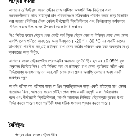
পণ্যের বর্ণনাঃ
আমাদের রেজিস্ট্যান্স ফয়েল স্ট্রেন গেজ মাল্টিপল অক্ষগুলি উচ্চ নির্ভুলতা এবং
সংবেদনশীলতার সাথে মাইক্রো চাপ পরিবর্তনগুলি সঠিকভাবে পরিমাপ করার জন্য ডিজাইন
করা হয়েছে।লিনিয়ার টেনস গেইজ দীর্ঘমেয়াদী স্থিতিশীলতা এবং নির্ভরযোগ্য কর্মক্ষমতা
নিশ্চিত করতে উচ্চ মানের উপকরণ থেকে তৈরি করা হয়.
সিএ সিরিজ ফয়েল স্ট্রেন গেজ একটি অর্ধ ব্রিজ স্ট্রেন গেজ যা বিভিন্ন লোড সেল সেন্সর
অ্যাপ্লিকেশনগুলিতে ব্যবহারের জন্য উপযুক্ত। -20 ′′ + 80 °C এর একটি কাজের
তাপমাত্রা পরিসীমা সহ,এই মাইক্রো চাপ সেন্সর কঠোর পরিবেশ এবং চরম অবস্থার মধ্যে
ব্যবহারের জন্য নিখুঁত.
আমাদের ফয়েল স্ট্রেনগেইজ প্রোডাক্টের অন্যতম মূল বৈশিষ্ট্য হল এর ±0.05% ফুল
স্কেলের হিস্টেরেসিস। এটি নিশ্চিত করে যে মাইক্রো চাপ সেন্সর প্রতিবার সঠিক এবং
নির্ভরযোগ্য ফলাফল প্রদান করে,এটি লোড সেল সেন্সর অ্যাপ্লিকেশনের জন্য একটি
জনপ্রিয় পছন্দ.
আপনি পরীক্ষাগার পরীক্ষার জন্য বা শিল্প অ্যাপ্লিকেশন জন্য একটি মাইক্রো চাপ সেন্সর
প্রয়োজন কিনা, আমাদের ফয়েল স্টেইন গেজ পণ্য একটি বহুমুখী এবং নির্ভরযোগ্য
পছন্দ.এবং দীর্ঘমেয়াদী স্থিতিশীলতা, আপনি আমাদের লিনিয়ার স্ট্রেনম্যাগ্রেডের উপর
নির্ভর করতে পারেন যাতে প্রতিটি সময় সঠিক ফলাফল প্রদান করতে পারে।
বৈশিষ্ট্যঃ
পণ্যের নামঃ ফয়েল স্ট্রেনমিটার