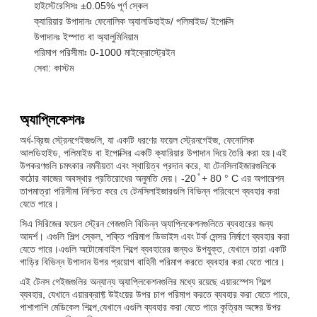
হাইস্টেরেসিসঃ ±0.05% পূর্ণ স্কেল
ক্যারিয়ার উপাদানঃ ফেনোলিক অ্যালডিহাইড/ পলিমাইড/ ইপোক্সি
উপাদানঃ ইস্পাত বা অ্যালুমিনিয়াম
পরিমাপ পরিসীমাঃ 0-1000 মাইক্রোস্ট্রেইন
সেবা: কাস্টম
অ্যাপ্লিকেশনঃ
অর্ধ-ব্রিজ স্ট্রেনগেইজগুলি, যা একটি ধরণের ফয়েল স্ট্রেনগেইজ, ফেনোলিক
আলডিহাইড, পলিমাইড বা ইপোক্সির একটি ক্যারিয়ার উপাদান দিয়ে তৈরি করা হয়।এই
উপকরণগুলি চমৎকার নমনীয়তা এবং স্থায়িত্ব প্রদান করে, যা টেনসিলাইজারগুলিকে
কঠোর কাজের অবস্থার প্রতিরোধের অনুমতি দেয়। -20 ̊ + 80 ° C এর অপারেশন
তাপমাত্রা পরিসীমা নিশ্চিত করে যে টেনসিলাইজারগুলি বিভিন্ন পরিবেশে ব্যবহার করা
যেতে পারে।
সিএ সিরিজের ফয়েল স্ট্রেন গেজগুলি বিভিন্ন অ্যাপ্লিকেশনগুলিতে ব্যবহারের জন্য
আদর্শ। এগুলি শিল্প স্কেল, শক্তি পরিমাপ ডিভাইস এবং টর্ক সেন্সর নির্মাণে ব্যবহার করা
যেতে পারে।এগুলি অটোমোবাইল শিল্পে ব্যবহারের জন্যও উপযুক্ত, যেখানে তারা একটি
গাড়ির বিভিন্ন উপাদান উপর প্রয়োগ বাহিনী পরিমাপ করতে ব্যবহার করা যেতে পারে।
এই টেনস গেইজগুলির অন্যান্য অ্যাপ্লিকেশনগুলির মধ্যে রয়েছে এয়ারস্পেস শিল্পে
ব্যবহার, যেখানে এয়ারক্রাফ্ট উইংয়ের উপর চাপ পরিমাপ করতে ব্যবহার করা যেতে পারে,
পাশাপাশি মেডিকেল শিল্পে,যেখানে এগুলি ব্যবহার করা যেতে পারে কৃত্রিম অঙ্গের উপর