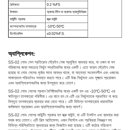
রৈখিকতা
0.2 %FS
উপাদান
অ্যালয় স্টিল বা অ্যালয় অ্যালুমিনিয়াম
মাউন্টিং প্রকার
স্ক্রু মাউন্ট
কম্পেনসেটেড তাপমাত্রা
-10℃-50℃
হিস্টেরেসিস
≤0.02%F.S.
অ্যাপ্লিকেশন:
SS-02 লোড সেল প্রতিরোধ স্ট্রেইন গেজ প্রযুক্তি ব্যবহার করে, যা ওজন বা বল
পরিমাপের জন্য সবচেয়ে নির্ভুল পদ্ধতিগুলির মধ্যে একটি। এতে ফয়েল স্ট্রেইন গেজ
রয়েছে যা লোড সেলের পৃষ্ঠের সাথে আবদ্ধ থাকে, যা অত্যন্ত সংবেদনশীল এবং ওজনের
সামান্যতম পরিবর্তনও সনাক্ত করতে পারে। এটি উচ্চ নির্ভুলতা এবং সূক্ষ্মতা প্রয়োজন
এমন অ্যাপ্লিকেশনগুলির জন্য উপযুক্ত করে তোলে।
SS-02 লোড সেলের প্রধান বৈশিষ্ট্যগুলির মধ্যে একটি হল এর -10℃-50℃ এর
ক্ষতিপূরণ তাপমাত্রা পরিসীমা। এর মানে হল যে এটি এর নির্ভুলতাকে প্রভাবিত না করে
বিস্তৃত তাপমাত্রায় ব্যবহার করা যেতে পারে। এটি বিভিন্ন তাপমাত্রায় ধারাবাহিক
কর্মক্ষমতা প্রয়োজন এমন অ্যাপ্লিকেশনগুলির জন্য আদর্শ।
SS-02 লোড সেলের মাউন্টিং প্রকার হল স্ক্রু মাউন্ট, যা এটি ইনস্টল এবং ব্যবহার করা
সহজ করে তোলে। এটি শিল্প অটোমেশন, ওজন সিস্টেম এবং প্রক্রিয়া নিয়ন্ত্রণ সহ
বিভিন্ন পরিস্থিতিতে ব্যবহারের জন্য ডিজাইন করা হয়েছে। এটি কঠোর পরিবেশে