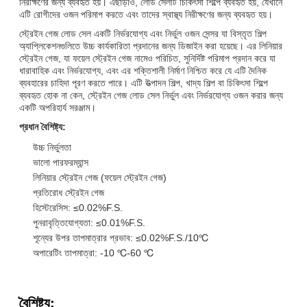
নিরীক্ষণের জন্য ব্যবহৃত হয়। এছাড়াও, লোড সেলটি চিকিৎসা শিল্পে ব্যবহৃত হয়, যেখানে
এটি রোগীদের ওজন পরিমাপ করতে এবং তাদের স্বাস্থ্য নিরীক্ষণের জন্য ব্যবহৃত হয়।
স্ট্রেইন গেজ লোড সেল একটি নির্ভরযোগ্য এবং নির্ভুল ওজন সেন্সর যা বিস্তৃত শিল্প
অ্যাপ্লিকেশনগুলিতে উচ্চ কার্যকারিতা প্রদানের জন্য ডিজাইন করা হয়েছে। এর লিনিয়ার
স্ট্রেইন গেজ, যা ফয়েল স্ট্রেইন গেজ নামেও পরিচিত, সুনির্দিষ্ট পরিমাপ প্রদান করে যা
ধারাবাহিক এবং নির্ভরযোগ্য, এবং এর শক্তিশালী নির্মাণ নিশ্চিত করে যে এটি দৈনিক
ব্যবহারের চাহিদা পূরণ করতে পারে। এটি উত্পাদন শিল্প, খাদ্য শিল্প বা চিকিৎসা শিল্পে
ব্যবহৃত হোক না কেন, স্ট্রেইন গেজ লোড সেল নির্ভুল এবং নির্ভরযোগ্য ওজন করার জন্য
একটি অপরিহার্য সরঞ্জাম।
প্রধান বৈশিষ্ট্য:
উচ্চ নির্ভুলতা
ভালো পারফরম্যান্স
লিনিয়ার স্ট্রেইন গেজ (ফয়েল স্ট্রেইন গেজ)
প্রতিরোধ স্ট্রেইন গেজ
হিস্টেরেসিস: ≤0.02%F.S.
পুনরাবৃত্তিযোগ্যতা: ≤0.01%F.S.
শূন্যের উপর তাপমাত্রার প্রভাব: ≤0.02%F.S./10℃
অপারেটিং তাপমাত্রা: -10 ℃-60 ℃
বৈশিষ্ট্য: