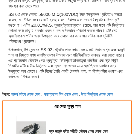
ব্যবহারের জন্যও উপযুক্ত, যা এটিকে একটি বহুমুখী পণ্য করে তোলে যা বিভিন্ন সেটিংসে
ব্যবহার করা যেতে পারে।
SS-02 লোড সেলের ≥5000 M Ω(100VDC) উচ্চ ইনসুলেশন প্রতিরোধ ক্ষমতা
রয়েছে, যা নিশ্চিত করে যে এটি ব্যবহার করা নিরাপদ এবং কোনো বৈদ্যুতিক বিপদ সৃষ্টি
করবে না। এটির ≤0.01%F.S. পুনরাবৃত্তিযোগ্যতাও রয়েছে, যার মানে এটি নির্ভুলতার
কোনো ক্ষতি ছাড়াই বারবার ওজন বা বল সঠিকভাবে পরিমাপ করতে পারে। এটি সেই
অ্যাপ্লিকেশনগুলির জন্য উপযুক্ত করে তোলে যার জন্য ধারাবাহিক এবং সুনির্দিষ্ট
পরিমাপের প্রয়োজন।
উপসংহারে, টপ সেন্সরের SS-02 স্ট্রেইন গেজ লোড সেল একটি নির্ভরযোগ্য এবং বহুমুখী
পণ্য যা বিস্তৃত পণ্য অ্যাপ্লিকেশন উপলক্ষ এবং পরিস্থিতিতে ব্যবহার করা যেতে পারে।
এর প্রতিরোধ স্ট্রেইন গেজ প্রযুক্তি, ক্ষতিপূরণ তাপমাত্রা পরিসীমা এবং স্ক্রু মাউন্ট
ডিজাইন এটিকে উচ্চ নির্ভুলতা এবং সূক্ষ্মতা প্রয়োজন এমন অ্যাপ্লিকেশনগুলির জন্য
উপযুক্ত করে তোলে। এটি চীনের তৈরি একটি টেকসই পণ্য, যা শীর্ষস্থানীয় গুণমান এবং
কর্মক্ষমতা নিশ্চিত করে।
বাটন টাইপ লোড সেল
সমান্তরাল বিম লোড সেল
উচ্চ নির্ভুলতা লোড কোষ
ট্যাগ:
,
,
এর সেরা মূল্য পান
স্ক্রু মাউন্ট কাঁচা মরীচি স্ট্রেন গেজ লোড সেল