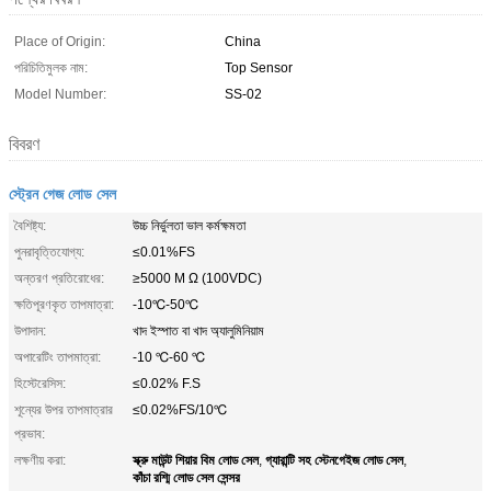
Place of Origin:
China
পরিচিতিমুলক নাম:
Top Sensor
Model Number:
SS-02
বিবরণ
স্ট্রেন গেজ লোড সেল
বৈশিষ্ট্য:
উচ্চ নির্ভুলতা ভাল কর্মক্ষমতা
পুনরাবৃত্তিযোগ্য:
≤0.01%FS
অন্তরণ প্রতিরোধের:
≥5000 M Ω (100VDC)
ক্ষতিপূরণকৃত তাপমাত্রা:
-10℃-50℃
উপাদান:
খাদ ইস্পাত বা খাদ অ্যালুমিনিয়াম
অপারেটিং তাপমাত্রা:
-10 ℃-60 ℃
হিস্টেরেসিস:
≤0.02% F.S
শূন্যের উপর তাপমাত্রার
≤0.02%FS/10℃
প্রভাব:
স্ক্রু মাউন্ট শিয়ার বিম লোড সেল
গ্যারান্টি সহ স্টেনগেইজ লোড সেল
লক্ষণীয় করা:
,
,
কাঁচা রশ্মি লোড সেল সেন্সর